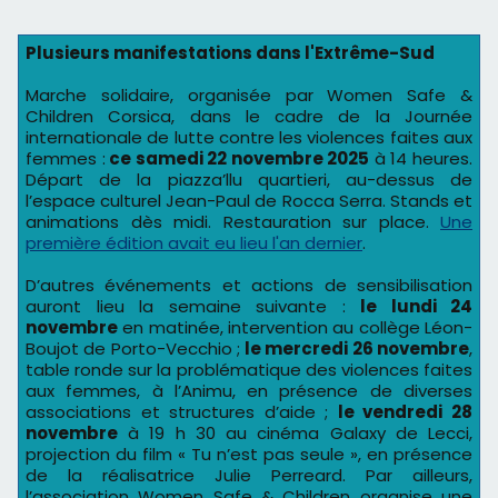
Plusieurs manifestations dans l'Extrême-Sud
Marche solidaire, organisée par Women Safe &
Children Corsica, dans le cadre de la Journée
internationale de lutte contre les violences faites aux
femmes :
ce samedi 22 novembre 2025
à 14 heures.
Départ de la piazza’llu quartieri, au-dessus de
l’espace culturel Jean-Paul de Rocca Serra. Stands et
animations dès midi. Restauration sur place.
Une
première édition avait eu lieu l'an dernier
.
D’autres événements et actions de sensibilisation
auront lieu la semaine suivante :
le lundi 24
novembre
en matinée, intervention au collège Léon-
Boujot de Porto-Vecchio ;
le mercredi 26 novembre
,
table ronde sur la problématique des violences faites
aux femmes, à l’Animu, en présence de diverses
associations et structures d’aide ;
le vendredi 28
novembre
à 19 h 30 au cinéma Galaxy de Lecci,
projection du film « Tu n’est pas seule », en présence
de la réalisatrice Julie Perreard. Par ailleurs,
l’association Women Safe & Children organise une