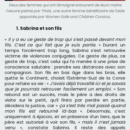
Deux des femmes qui ont témoigné entourent de leurs mains
l'oeuvre peinte par Thaïs, une autre femme bénéficiaire de l'aide
apportée par Women Safe and Children Corsica,.
1. Sabrina et son fils
«
Il y a eu ce geste de trop qui s’est passé devant mon
fils. C’est ce qui fait que je suis partie.
» Durant un
temps forcément trop long, Sabrina s’est retrouvée
victime de violences conjugales. Ce geste de plus, ce
geste de trop, c’est celui qui l’a menée à une prise de
conscience salutaire : prendre ses distances avec son
compagnon. Son fils en bas âge dans les bras, elle
quitte le Continent, choisit l’Extrême-Sud de la Corse
pour refaire sa vie : «
J’avais déjà travaillé ici et je savais
que je pourrais retrouver facilement un emploi.
» Son
rebond est un succès, mais le père a des droits de
visite sur le petit, qu’il finira par perdre en partie,
décidera la justice, car «
ça s’est très mal passé quand
mon fils est retourné là-bas
». Désormais, c’est
uniquement à Ajaccio, et en présence d’un tiers, que le
père est autorisé à voir son fils, «
mais il n’est jamais
venu
», constate Sabrina. Il reste des appels