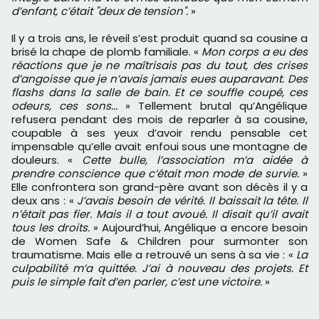
d’enfant, c’était "deux de tension".
»
Il y a trois ans, le réveil s’est produit quand sa cousine a
brisé la chape de plomb familiale. «
Mon corps a eu des
réactions que je ne maîtrisais pas du tout, des crises
d’angoisse que je n’avais jamais eues auparavant. Des
flashs dans la salle de bain. Et ce souffle coupé, ces
odeurs, ces sons...
» Tellement brutal qu’Angélique
refusera pendant des mois de reparler à sa cousine,
coupable à ses yeux d’avoir rendu pensable cet
impensable qu’elle avait enfoui sous une montagne de
douleurs. «
Cette bulle, l’association m’a aidée à
prendre conscience que c’était mon mode de survie.
»
Elle confrontera son grand-père avant son décès il y a
deux ans : «
J’avais besoin de vérité. Il baissait la tête. Il
n’était pas fier. Mais il a tout avoué. Il disait qu’il avait
tous les droits.
» Aujourd’hui, Angélique a encore besoin
de Women Safe & Children pour surmonter son
traumatisme. Mais elle a retrouvé un sens à sa vie : «
La
culpabilité m’a quittée. J’ai à nouveau des projets. Et
puis le simple fait d’en parler, c’est une victoire.
»