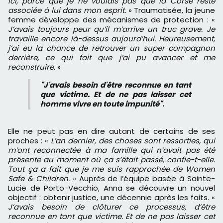
ici, parce que je ne voulais pas que la Corse reste
associée à lui dans mon esprit.
» Traumatisée, la jeune
femme développe des mécanismes de protection : «
J’avais toujours peur qu’il m’arrive un truc grave. Je
travaille encore là-dessus aujourd’hui. Heureusement,
j’ai eu la chance de retrouver un super compagnon
derrière, ce qui fait que j’ai pu avancer et me
reconstruire.
»
"J'avais besoin d'être reconnue en tant
que victime. Et de ne pas laisser cet
homme vivre en toute impunité".
Elle ne peut pas en dire autant de certains de ses
proches : «
L’an dernier, des choses sont ressorties, qui
m’ont reconnectée à ma famille qui n’avait pas été
présente au moment où ça s’était passé, confie-t-elle.
Tout ça a fait que je me suis rapprochée de Women
Safe & Children.
» Auprès de l’équipe basée à Sainte-
Lucie de Porto-Vecchio, Anna se découvre un nouvel
objectif : obtenir justice, une décennie après les faits. «
J’avais besoin de clôturer ce processus, d’être
reconnue en tant que victime. Et de ne pas laisser cet