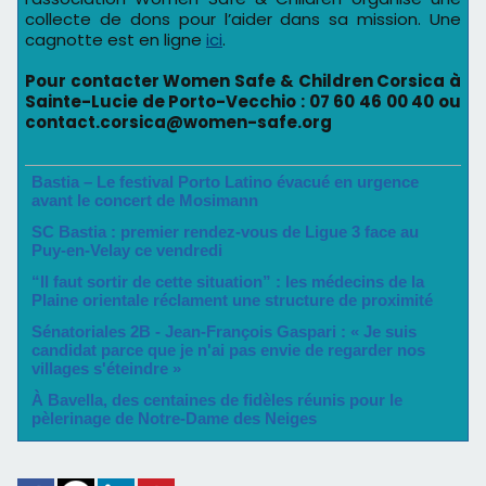
collecte de dons pour l’aider dans sa mission. Une
cagnotte est en ligne
ici
.
Pour contacter Women Safe & Children Corsica à
Sainte-Lucie de Porto-Vecchio : 07 60 46 00 40 ou
contact.corsica@women-safe.org
Bastia – Le festival Porto Latino évacué en urgence
avant le concert de Mosimann
SC Bastia : premier rendez-vous de Ligue 3 face au
Puy-en-Velay ce vendredi
“Il faut sortir de cette situation” : les médecins de la
Plaine orientale réclament une structure de proximité
Sénatoriales 2B - Jean-François Gaspari : « Je suis
candidat parce que je n'ai pas envie de regarder nos
villages s'éteindre »
À Bavella, des centaines de fidèles réunis pour le
pèlerinage de Notre-Dame des Neiges