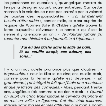
les personnes en question », qu’Angélique mettra du
temps à désigner durant notre entretien. Car cette
maman à la voix douce n’est pas animée par la volonté
de pointer des responsabilités. «
J’ai simplement
besoin d’être aidée
», confie-t-elle, et c’est auprès de
l’équipe de Women Safe & Children qu’elle trouve la
force aujourd’hui d’évacuer « la honte » qui était la
sienne il y a encore un an : «
Je n’aurais jamais pu
raconter mon histoire à un journaliste à l’époque.
»
"J'ai eu des flashs dans la salle de bain.
Et ce souffle coupé, ces odeurs, ces
sons..."
Il y a un mot qu’elle prononce plus que d’autres : «
Impensable.
» Pour la fillette de cinq ans qu’elle était,
comme pour la femme qu’elle est devenue. «
En
grandissant, j’ai intégré le fait que j’étais une menteuse
et que je faisais des comédies.
» Alors, pendant trente
ans, Angélique fait comme si de rien n’était : «
Quand
on subit un choc traumatique, le cerveau disjoncte et
se met en veille. Le figement. Cet état était tellement
intégré dans ma vie et mes attitudes que mon surnom