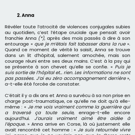
2. Anna
Révéler toute l’atrocité de violences conjugales subies
au quotidien, c’est l’étape cruciale que pensait avoir
franchie Anna
(*)
, après des mois passés à dire à son
entourage «
que je m’étais fait tabasser dans la rue
».
Quand ce moment de vérité la saisit, Anna se trouve
dans un lit d’hôpital, salement amochée, mais son
courage réuni entre ses deux mains. C’est à la psy qui
se présente à son chevet qu’elle se confie. «
Puis je
suis sortie de l’hôpital et… rien. Les informations ne sont
pas passées. J’ai eu zéro accompagnement derrière
»,
a-t-elle été forcée de constater.
C’était il y a dix ans et Anna a survécu à sa non prise en
charge post-traumatique, ce qu’elle ne doit qu’à elle-
même : «
Je me vois vraiment comme la guerrière qui
a traversé ça toute seule,
enrage-t-elle encore
aujourd’hui.
J’aurais vraiment aimé être aidée à
l’époque.
» Anna arrive en Corse, là où justement elle
avait rencontré cet homme : «
Je suis retournée vivre