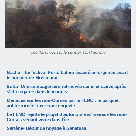
Les flammes sur le sentier San Michele
Bastia – Le festival Porto Latino évacué en urgence avant
le concert de Mosimann
Sotta- Une septuagénaire retrouvée saine et sauve après
s'être égarée dans le maquis
Menaces sur les non-Corses par le FLNC : le parquet
antiterroriste ouvre une enquête
Le FLNC rejette le projet d'autonomie et menace les non-
Corses venant vivre dans l'île
Sartène- Début de noyade à Senetosa