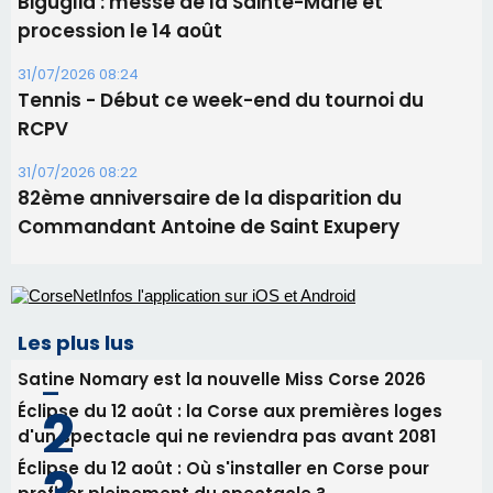
Commandant Antoine de Saint Exupery
Les plus lus
Satine Nomary est la nouvelle Miss Corse 2026
Éclipse du 12 août : la Corse aux premières loges
d'un spectacle qui ne reviendra pas avant 2081
Éclipse du 12 août : Où s'installer en Corse pour
profiter pleinement du spectacle ?
En Corse, un début de saison marqué par une
consommation en recul dans les restaurants
La gendarmerie alerte les restaurateurs corses
face à une nouvelle escroquerie au faux vendeur de
vin
Newsletter