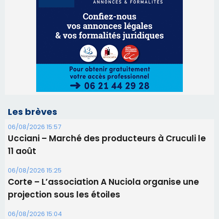
06/08/2026 15:57
Ucciani – Marché des producteurs à Cruculi le
11 août
06/08/2026 15:25
Corte – L’association A Nuciola organise une
projection sous les étoiles
06/08/2026 15:04
Alata - Soirée Tango Argentin au stade de San
Benedetto
05/08/2026 09:53
Biguglia : messe de la Sainte-Marie et
procession le 14 août
31/07/2026 08:24
Tennis - Début ce week-end du tournoi du
RCPV