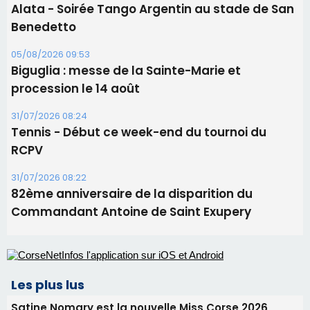
31/07/2026 08:22
82ème anniversaire de la disparition du
Commandant Antoine de Saint Exupery
Les plus lus
Satine Nomary est la nouvelle Miss Corse 2026
Éclipse du 12 août : la Corse aux premières loges
d'un spectacle qui ne reviendra pas avant 2081
Bastia – Le festival Porto Latino évacué en urgence
avant le concert de Mosimann
En Corse, un début de saison marqué par une
consommation en recul dans les restaurants
La gendarmerie alerte les restaurateurs corses
face à une nouvelle escroquerie au faux vendeur de
vin