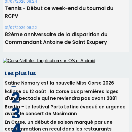
Les plus lus
Satine Nomary est la nouvelle Miss Corse 2026
Éclipse du 12 août : la Corse aux premières loges
d'un spectacle qui ne reviendra pas avant 2081
Bastia – Le festival Porto Latino évacué en urgence
avant le concert de Mosimann
En Corse, un début de saison marqué par une
consommation en recul dans les restaurants
La gendarmerie alerte les restaurateurs corses
face à une nouvelle escroquerie au faux vendeur de
vin
Newsletter
Inscrivez-vous à la newsletter de CNI et recevez par
email les infos les plus importantes et une sélection de