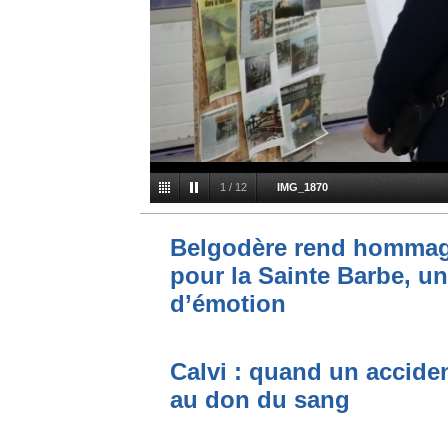
1
/
12
IMG_1870
Belgodère rend hommag
pour la Sainte Barbe, u
d’émotion
Calvi : quand un acciden
au don du sang