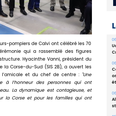
L
06
rs-pompiers de Calvi ont célébré les 70
U
érémonie qui a rassemblé des figures
Cr
structure. Hyacinthe Vanni, président du
06
e la Corse-du-Sud (SIS 2B), a ouvert les
C
 de l’amicale et du chef de centre :
"Une
o
ét
re à l’honneur des personnes qui ont
 beau. La dynamique est contagieuse, et
06
r la Corse et pour les familles qui ont
A
s
05