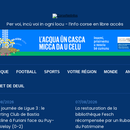
Per voi, incù voi in ogni locu - l’info corse en libre accès
IQUE
FOOTBALL
SPORTS
VOTRE RÉGION
MONDE
A
ET DE DEUIL
08/2026
07/08/2026
 journée de Ligue 3 : le
La restauration de la
rting Club de Bastia
bibliothèque Fesch
cline à Furiani face au Puy-
récompensée par un Ruba
Velay (0-2)
du Patrimoine