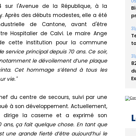
 sur l'Avenue de la République, à la
Bi
p
 Après des débuts modestes, elle a été
dustrielle de Cantone, avant d'être
31
re Hospitalier de Calvi. Le maire
Ange
T
t
 de cette institution pour la commune
de service principal depuis 70 ans. Ce soir,
31
 notamment le dévoilement d’une plaque
8
inta. Cet hommage s’étend à tous les
d
E
ur vie."
chef du centre de secours, suivi par une
ibué à son développement. Actuellement,
L
my dirige la caserne et a exprimé son
0 ans, ça fait quelque chose. En tant que
t une grande fierté d’être aujourd’hui le