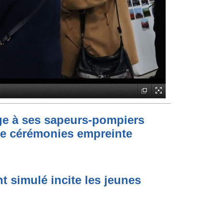
e à ses sapeurs-pompiers
ne cérémonies empreinte
t simulé incite les jeunes