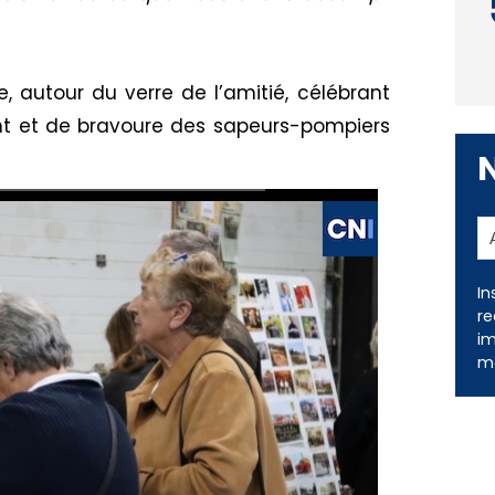
, autour du verre de l’amitié, célébrant
t et de bravoure des sapeurs-pompiers
In
re
im
me