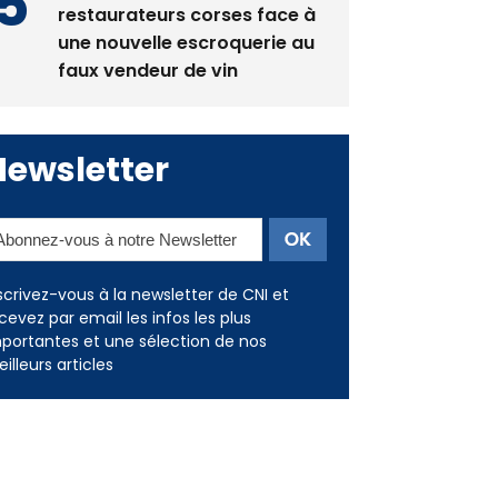
restaurateurs corses face à
une nouvelle escroquerie au
faux vendeur de vin
Newsletter
scrivez-vous à la newsletter de CNI et
cevez par email les infos les plus
portantes et une sélection de nos
illeurs articles