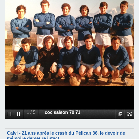
1
/
5
coc saison 70 71
Calvi - 21 ans après le crash du Pélican 36, le devoir de
mémoire demeure intact