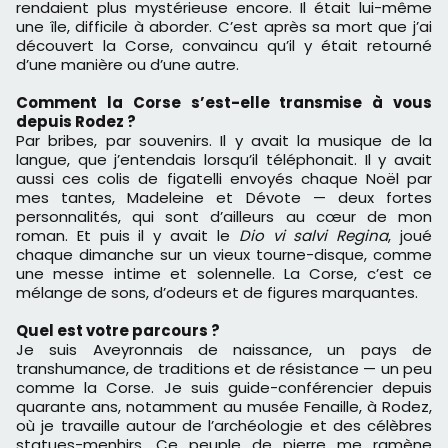
rendaient plus mystérieuse encore. Il était lui-même
une île, difficile à aborder. C’est après sa mort que j’ai
découvert la Corse, convaincu qu’il y était retourné
d’une manière ou d’une autre.
Comment la Corse s’est-elle transmise à vous
depuis Rodez ?
Par bribes, par souvenirs. Il y avait la musique de la
langue, que j’entendais lorsqu’il téléphonait. Il y avait
aussi ces colis de figatelli envoyés chaque Noël par
mes tantes, Madeleine et Dévote — deux fortes
personnalités, qui sont d’ailleurs au cœur de mon
roman. Et puis il y avait le
Dio vi salvi Regina
, joué
chaque dimanche sur un vieux tourne-disque, comme
une messe intime et solennelle. La Corse, c’est ce
mélange de sons, d’odeurs et de figures marquantes.
Quel est votre parcours ?
Je suis Aveyronnais de naissance, un pays de
transhumance, de traditions et de résistance — un peu
comme la Corse. Je suis guide-conférencier depuis
quarante ans, notamment au musée Fenaille, à Rodez,
où je travaille autour de l’archéologie et des célèbres
statues-menhirs. Ce peuple de pierre me ramène