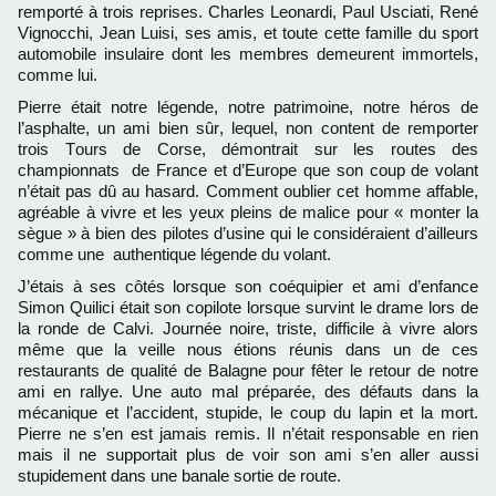
remporté à trois reprises. Charles Leonardi, Paul Usciati, René
Vignocchi, Jean Luisi, ses amis, et toute cette famille du sport
automobile insulaire dont les membres demeurent immortels,
comme lui.
Pierre était notre légende, notre patrimoine, notre héros de
l’asphalte, un ami bien sûr, lequel, non content de remporter
trois Tours de Corse, démontrait sur les routes des
championnats de France et d’Europe que son coup de volant
n’était pas dû au hasard. Comment oublier cet homme affable,
agréable à vivre et les yeux pleins de malice pour « monter la
sègue » à bien des pilotes d’usine qui le considéraient d’ailleurs
comme une authentique légende du volant.
J’étais à ses côtés lorsque son coéquipier et ami d’enfance
Simon Quilici était son copilote lorsque survint le drame lors de
la ronde de Calvi. Journée noire, triste, difficile à vivre alors
même que la veille nous étions réunis dans un de ces
restaurants de qualité de Balagne pour fêter le retour de notre
ami en rallye. Une auto mal préparée, des défauts dans la
mécanique et l’accident, stupide, le coup du lapin et la mort.
Pierre ne s’en est jamais remis. Il n’était responsable en rien
mais il ne supportait plus de voir son ami s’en aller aussi
stupidement dans une banale sortie de route.