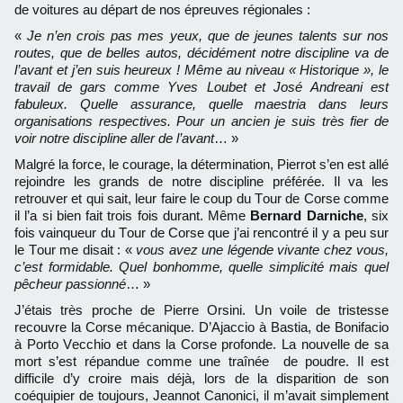
de voitures au départ de nos épreuves régionales :
«
Je n’en crois pas mes yeux, que de jeunes talents sur nos
routes, que de belles autos, décidément notre discipline va de
l’avant et j’en suis heureux ! Même au niveau « Historique », le
travail de gars comme Yves Loubet et José Andreani est
fabuleux. Quelle assurance, quelle maestria dans leurs
organisations respectives. Pour un ancien je suis très fier de
voir notre discipline aller de l’avant
… »
Malgré la force, le courage, la détermination, Pierrot s’en est allé
rejoindre les grands de notre discipline préférée. Il va les
retrouver et qui sait, leur faire le coup du Tour de Corse comme
il l’a si bien fait trois fois durant. Même
Bernard Darniche
, six
fois vainqueur du Tour de Corse que j’ai rencontré il y a peu sur
le Tour me disait : «
vous avez une légende vivante chez vous,
c’est formidable. Quel bonhomme, quelle simplicité mais quel
pêcheur passionné
… »
J’étais très proche de Pierre Orsini. Un voile de tristesse
recouvre la Corse mécanique. D’Ajaccio à Bastia, de Bonifacio
à Porto Vecchio et dans la Corse profonde. La nouvelle de sa
mort s’est répandue comme une traînée de poudre. Il est
difficile d’y croire mais déjà, lors de la disparition de son
coéquipier de toujours, Jeannot Canonici, il m’avait simplement