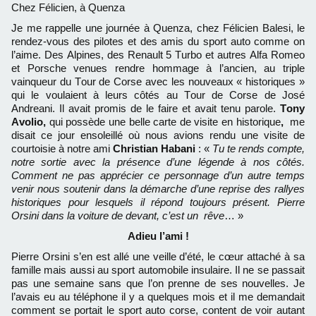
Chez Félicien, à Quenza
Je me rappelle une journée à Quenza, chez Félicien Balesi, le
rendez-vous des pilotes et des amis du sport auto comme on
l’aime. Des Alpines, des Renault 5 Turbo et autres Alfa Romeo
et Porsche venues rendre hommage à l’ancien, au triple
vainqueur du Tour de Corse avec les nouveaux « historiques »
qui le voulaient à leurs côtés au Tour de Corse de José
Andreani. Il avait promis de le faire et avait tenu parole.
Tony
Avolio,
qui possède une belle carte de visite en historique
,
me
disait ce jour ensoleillé où nous avions rendu une visite de
courtoisie à notre ami
Christian Habani
: «
Tu te rends compte,
notre sortie avec la présence d’une légende à nos côtés.
Comment ne pas apprécier ce personnage d’un autre temps
venir nous soutenir dans la démarche d’une reprise des rallyes
historiques pour lesquels il répond toujours présent. Pierre
Orsini dans la voiture de devant, c’est un rêve
… »
Adieu l’ami !
Pierre Orsini s’en est allé une veille d’été, le cœur attaché à sa
famille mais aussi au sport automobile insulaire. Il ne se passait
pas une semaine sans que l’on prenne de ses nouvelles. Je
l’avais eu au téléphone il y a quelques mois et il me demandait
comment se portait le sport auto corse, content de voir autant