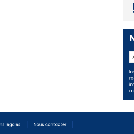
In
re
im
me
ns légales
Nous contacter