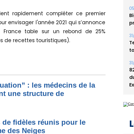
05
ient rapidement compléter ce premier
Bi
our envisager l'année 2021 qui s’annonce
p
 France table sur un rebond de 25%
31
s de recettes touristiques).
T
t
31
8
d
ituation” : les médecins de la
E
nt une structure de
L
 de fidèles réunis pour le
me des Neiges