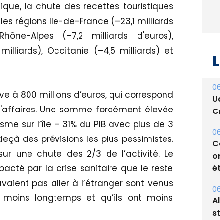
ique, la chute des recettes touristiques
les régions Ile-de-France (–23,1 milliards
hône-Alpes (–7,2 milliards d'euros),
illiards), Occitanie (–4,5 milliards) et
L
06
e à 800 millions d’euros, qui correspond
U
 d'affaires. Une somme forcément élevée
Cr
me sur l’île – 31% du PIB avec plus de 3
06
deçà des prévisions les plus pessimistes.
C
sur une chute des 2/3 de l’activité. Le
o
ét
cté par la crise sanitaire que le reste
uvaient pas aller à l’étranger sont venus
06
 moins longtemps et qu’ils ont moins
A
s