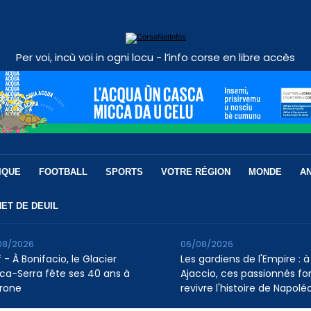
Per voi, incù voi in ogni locu - l’info corse en libre accès
IQUE
FOOTBALL
SPORTS
VOTRE RÉGION
MONDE
A
ET DE DEUIL
08/2026
06/08/2026
 - À Bonifacio, le Glacier
Les gardiens de l'Empire : à
ca-Serra fête ses 40 ans à
Ajaccio, ces passionnés fo
rone
revivre l'histoire de Napolé