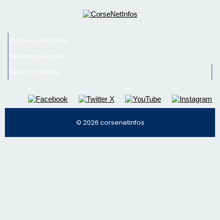
Newsletter
Inscrivez-vous à la newsletter de CNI et recevez par
email les infos les plus importantes et une sélection de
nos meilleurs articles
Régie publicitaire
Mentions légales
Nous contacter
© 2026 corsenetinfos