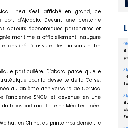
ca Linea s'est affiché en grand, ce
u port d'Ajaccio. Devant une centaine
'État, acteurs économiques, partenaires et
nie maritime a officiellement inauguré
L
e destiné à assurer les liaisons entre
05
Bi
p
que particulière. D'abord parce qu'elle
stratégique pour la desserte de la Corse.
31
année du dixième anniversaire de Corsica
T
t
de l'ancienne SNCM et devenue en une
 du transport maritime en Méditerranée.
31
8
d
Weihai, en Chine, au printemps dernier, le