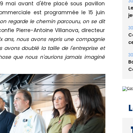
E
19 mai avant d'être placé sous pavillon
commerciale est programmée le 15 juin
30
n regarde le chemin parcouru, on se dit
Le
je
confie Pierre-Antoine Villanova, directeur
dix ans, nous avons repris une compagnie
30
s avons doublé la taille de l'entreprise et
Co
ce
chose que nous n'aurions jamais imaginé
30
Ba
C
L