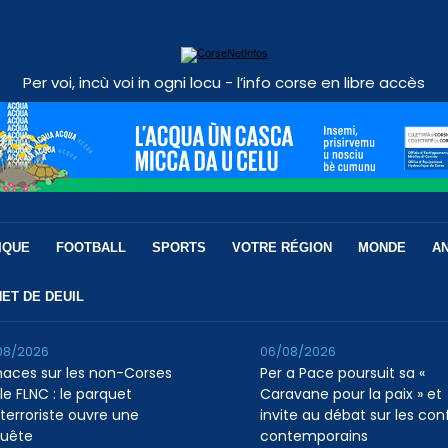
Per voi, incù voi in ogni locu - l’info corse en libre accès
IQUE
FOOTBALL
SPORTS
VOTRE RÉGION
MONDE
A
ET DE DEUIL
08/2026
06/08/2026
aces sur les non-Corses
Per a Pace poursuit sa «
le FLNC : le parquet
Caravane pour la paix » et
iterroriste ouvre une
invite au débat sur les conf
uête
contemporains