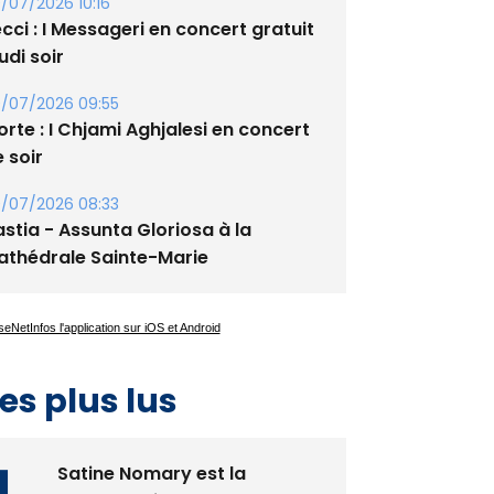
xupery
/07/2026 10:16
cci : I Messageri en concert gratuit
udi soir
/07/2026 09:55
rte : I Chjami Aghjalesi en concert
 soir
/07/2026 08:33
stia - Assunta Gloriosa à la
athédrale Sainte-Marie
es plus lus