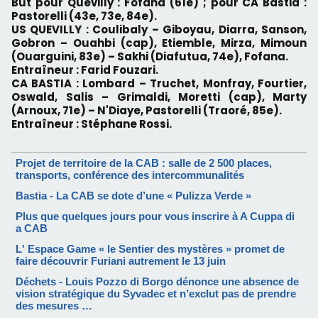
But pour Quevilly : Fofana (61e) ; pour CA Bastia :
Pastorelli (43e, 73e, 84e).
US QUEVILLY : Coulibaly – Giboyau, Diarra, Sanson,
Gobron – Ouahbi (cap), Etiemble, Mirza, Mimoun
(Ouarguini, 83e) – Sakhi (Diafutua, 74e), Fofana.
Entraîneur : Farid Fouzari.
CA BASTIA : Lombard – Truchet, Monfray, Fourtier,
Oswald, Salis – Grimaldi, Moretti (cap), Marty
(Arnoux, 71e) – N'Diaye, Pastorelli (Traoré, 85e).
Entraîneur : Stéphane Rossi.
Projet de territoire de la CAB : salle de 2 500 places,
transports, conférence des intercommunalités
Bastia - La CAB se dote d’une « Pulizza Verde »
Plus que quelques jours pour vous inscrire à A Cuppa di
a CAB
L' Espace Game « le Sentier des mystères » promet de
faire découvrir Furiani autrement le 13 juin
Déchets - Louis Pozzo di Borgo dénonce une absence de
vision stratégique du Syvadec et n’exclut pas de prendre
des mesures …