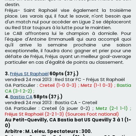
destin.
Fréjus- Saint Raphaël vise également la troisième
place. Les varois qui, il faut le savoir, n'ont besoin que
d'un match nul pour accéder en Ligue 2 se déplaceront
au Red Star toujours à la lutte pour le maintien.
Le CAB affrontera lui le champion à domicile. Pour
l'équipe d'Antoine Emmanuelli qui aura accompli quoi
qu'il arrive la semaine prochaine une saison
exceptionnelle, il faudra donc gagner et prier pour une
défaite de Fréjus, Fréjus ayant un meilleur goal-average
particulier en cas d'égalité de points au classement.
3.
Fréjus St Raphaël
60pts (37 j.)
vendredi 24 mai 2013 : Red Star FC - Fréjus St Raphaël
GA Particulier :
Creteil (1-0 0-3) ;
Metz (1-1 0-3) ;
Bastia
CA (3-1 2-2) ;
4.
Bastia CA
58pts (37 j.)
vendredi 24 mai 2013 : Bastia CA - Creteil
GA Particulier : Creteil (à jouer 0-2) ;
Metz (2-1 1-1) ;
Fréjus St Raphaël (2-2 1-3) (Sources Foot national)
Au Petit-Quevilly, CA Bastia bat US Quevilly 3 à 1 (1-
0)
Arbitre : M. Leleu. Spectateurs : 300.