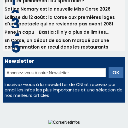
05/08/2026 09:53
Biguglia : messe de la Sainte-Marie et
procession le 14 août
Les plus lus
Éclipse du 12 août : Où s'installer en Corse pour
profiter pleinement du spectacle ?
Satine Nomary est la nouvelle Miss Corse 2026
Éclipse du 12 août : la Corse aux premières loges
d'un spectacle qui ne reviendra pas avant 2081
Pene in capu - Bastia : il n'y a plus de limites…
En Corse, un début de saison marqué par une
consommation en recul dans les restaurants
Newsletter