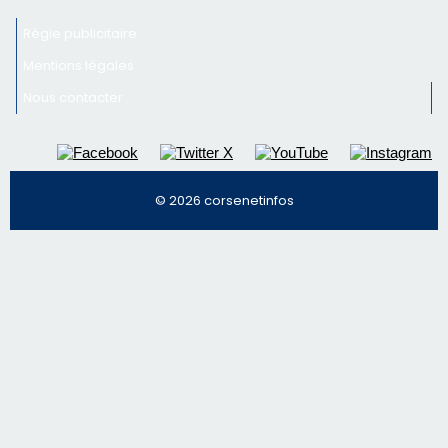
Inscrivez-vous à la newsletter de CNI et recevez par
email les infos les plus importantes et une sélection de
nos meilleurs articles
Régie publicitaire
Mentions légales
Nous contacter
© 2026 corsenetinfos