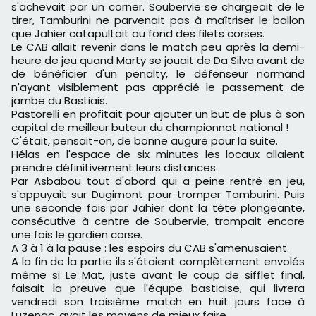
s'achevait par un corner. Soubervie se chargeait de le
tirer, Tamburini ne parvenait pas à maîtriser le ballon
que Jahier catapultait au fond des filets corses.
Le CAB allait revenir dans le match peu après la demi-
heure de jeu quand Marty se jouait de Da Silva avant de
de bénéficier d'un penalty, le défenseur normand
n'ayant visiblement pas apprécié le passement de
jambe du Bastiais.
Pastorelli en profitait pour ajouter un but de plus à son
capital de meilleur buteur du championnat national !
C'était, pensait-on, de bonne augure pour la suite.
Hélas en l'espace de six minutes les locaux allaient
prendre définitivement leurs distances.
Par Asbabou tout d'abord qui a peine rentré en jeu,
s'appuyait sur Dugimont pour tromper Tamburini. Puis
une seconde fois par Jahier dont la tête plongeante,
consécutive à centre de Soubervie, trompait encore
une fois le gardien corse.
A 3 à 1 à la pause : les espoirs du CAB s'amenusaient.
A la fin de la partie ils s'étaient complètement envolés
même si Le Mat, juste avant le coup de sifflet final,
faisait la preuve que l'équpe bastiaise, qui livrera
vendredi son troisième match en huit jours face à
Luzenac, avait les moyens de mieux faire.