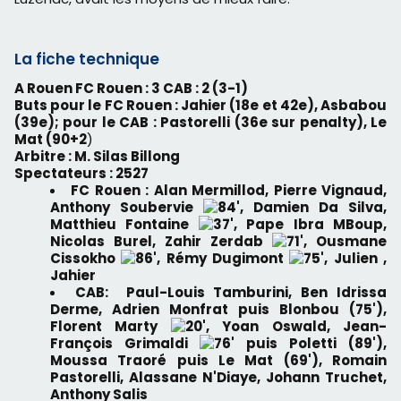
La fiche technique
A Rouen FC Rouen : 3 CAB : 2 (3-1)
Buts pour le FC Rouen : Jahier (18e et 42e), Asbabou
(39e); pour le CAB : Pastorelli (36e sur penalty), Le
Mat (90+2
)
Arbitre : M. Silas Billong
Spectateurs : 2527
FC Rouen : Alan Mermillod, Pierre Vignaud,
Anthony Soubervie
84', Damien Da Silva,
Matthieu Fontaine
37', Pape Ibra MBoup,
Nicolas Burel, Zahir Zerdab
71', Ousmane
Cissokho
86', Rémy Dugimont
75', Julien ,
Jahier
CAB: Paul-Louis Tamburini, Ben Idrissa
Derme, Adrien Monfrat puis Blonbou (75'),
Florent Marty
20', Yoan Oswald, Jean-
François Grimaldi
76' puis Poletti (89'),
Moussa Traoré puis Le Mat (69'), Romain
Pastorelli, Alassane N'Diaye, Johann Truchet,
Anthony Salis