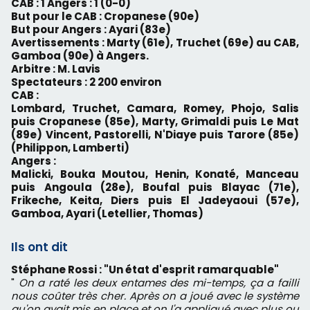
CAB : 1 Angers : 1 (0-0)
But pour le CAB : Cropanese (90e)
But pour Angers : Ayari (83e)
Avertissements : Marty (61e), Truchet (69e) au CAB,
Gamboa (90e) à Angers.
Arbitre : M. Lavis
Spectateurs : 2 200 environ
CAB :
Lombard, Truchet, Camara, Romey, Phojo, Salis
puis Cropanese (85e), Marty, Grimaldi puis Le Mat
(89e) Vincent, Pastorelli, N'Diaye puis Tarore (85e)
(Philippon, Lamberti)
Angers :
Malicki, Bouka Moutou, Henin, Konaté, Manceau
puis Angoula (28e), Boufal puis Blayac (71e),
Frikeche, Keita, Diers puis El Jadeyaoui (57e),
Gamboa, Ayari (Letellier, Thomas)
Ils ont dit
Stéphane Rossi : "Un état d'esprit ramarquable"
"
On a raté les deux entames des mi-temps, ça a failli
nous coûter très cher. Après on a joué avec le système
qu'on avait mis en place et on l'a appliqué avec plus ou