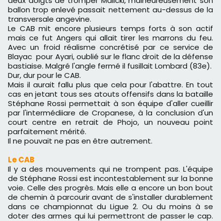
deux doigts de tromper Malicki, malheureusement son
ballon trop enlevé passait nettement au-dessus de la
transversale angevine.
Le CAB mit encore plusieurs temps forts à son actif
mais ce fut Angers qui allait tirer les marrons du feu.
Avec un froid réalisme concrétisé par ce service de
Blayac pour Ayari, oublié sur le flanc droit de la défense
bastiaise. Malgré l'angle fermé il fusillait Lombard (83e).
Dur, dur pour le CAB.
Mais il aurait fallu plus que cela pour l'abattre. En tout
cas en jetant tous ses atouts offensifs dans la bataille
Stéphane Rossi permettait à son équipe d'aller cueillir
par l'intermédiiare de Cropanese, à la conclusion d'un
court centre en retrait de Phojo, un nouveau point
parfaitement mérité.
Il ne pouvait ne pas en être autrement.
Le CAB
Il y a des mouvements qui ne trompent pas. L'équipe
de Stéphane Rossi est incontestablement sur la bonne
voie. Celle des progrès. Mais elle a encore un bon bout
de chemin à parcourir avant de s'installer durablement
dans ce championnat du Ligue 2. Ou du moins à se
doter des armes qui lui permettront de passer le cap.