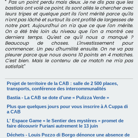
"
Pas un point perdu mais deux. Je ne dis pas que les
bastiais ont volé ce point. Ils sont allés le chercher avec
leurs tripes et quelque part ils l'ont mérité parce qu'ils
n'ont pas lâché et surtout ils ont profité de largesses de
notre part. Aujourd'hui on n'a que ce que l'on mérite.
On a été très loin du niveau que l'on a montré ces
derniers temps. Qu'est ce qu'il nous a manqué ?
Beaucoup de choses. L'investissement pour
commencer. Un peu d'humilité ensuite. On ne va pas
pleurer parce que nous avons 10 points en 4 matches.
C'est bien. Mais le contenu de ce match ne m'a pas
satisfait
."
Projet de territoire de la CAB : salle de 2 500 places,
transports, conférence des intercommunalités
Bastia - La CAB se dote d’une « Pulizza Verde »
Plus que quelques jours pour vous inscrire à A Cuppa di
a CAB
L' Espace Game « le Sentier des mystères » promet de
faire découvrir Furiani autrement le 13 juin
Déchets - Louis Pozzo di Borgo dénonce une absence de