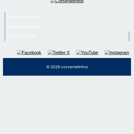
Inscrivez-vous à la newsletter de CNI et recevez par
email les infos les plus importantes et une sélection de
nos meilleurs articles
Régie publicitaire
Mentions légales
Nous contacter
© 2026 corsenetinfos