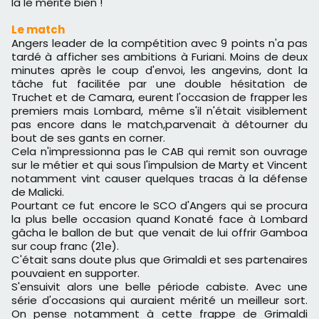
là le mérite bien !
Le match
Angers leader de la compétition avec 9 points n'a pas
tardé à afficher ses ambitions à Furiani. Moins de deux
minutes après le coup d'envoi, les angevins, dont la
tâche fut facilitée par une double hésitation de
Truchet et de Camara, eurent l'occasion de frapper les
premiers mais Lombard, même s'il n'était visiblement
pas encore dans le match,parvenait à détourner du
bout de ses gants en corner.
Cela n'impressionna pas le CAB qui remit son ouvrage
sur le métier et qui sous l'impulsion de Marty et Vincent
notamment vint causer quelques tracas à la défense
de Malicki.
Pourtant ce fut encore le SCO d'Angers qui se procura
la plus belle occasion quand Konaté face à Lombard
gâcha le ballon de but que venait de lui offrir Gamboa
sur coup franc (21e).
C'était sans doute plus que Grimaldi et ses partenaires
pouvaient en supporter.
S'ensuivit alors une belle période cabiste. Avec une
série d'occasions qui auraient mérité un meilleur sort.
On pense notamment à cette frappe de Grimaldi