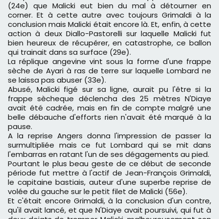
(24e) que Malicki eut bien du mal à détourner en
corner. Et à cette autre avec toujours Grimaldi à la
conclusion mais Malicki était encore là. Et, enfin, à cette
action à deux Diallo-Pastorelli sur laquelle Malicki fut
bien heureux de récupérer, en catastrophe, ce ballon
qui trainait dans sa surface (29e).
La réplique angevine vint sous la forme d'une frappe
sèche de Ayari à ras de terre sur laquelle Lombard ne
se laissa pas abuser (33e).
Abusé, Malicki figé sur sa ligne, aurait pu l'être si la
frappe sècheque déclencha des 25 mètres N'Diaye
avait été cadrée, mais en fin de compte malgré une
belle débauche d'efforts rien n'avait été marqué à la
pause.
A la reprise Angers donna l'impression de passer la
surmultipliée mais ce fut Lombard qui se mit dans
l'embarras en ratant l'un de ses dégagements au pied.
Pourtant le plus beau geste de ce début de seconde
période fut mettre à l'actif de Jean-François Grimaldi,
le capitaine bastiais, auteur d'une superbe reprise de
volée du gauche sur le petit filet de Malicki (56e).
Et c'était encore Grimaldi, à la conclusion d'un contre,
qu'il avait lancé, et que N'Diaye avait poursuivi, qui fut à