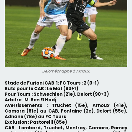
Delort échappe à Arnoux.
Stade de Furiani CAB 1: FC Tours : 2 (0-1)
Buts pour le CAB : Le Mat (90+1)
Pour Tours : Schwechlen (21e), Delort (90+3)
Arbitre : M. Ben El Hadj
Avertissements : Truchet (15e), Arnoux (41e),
Camara (81e) au CAB, Fontaine (2e), Delort (55e),
Adnane (78e) au FC Tours
Exclusion : Pastorelli (85e)
CAB : Lombard, Truchet, Monfray, Camara, Romey