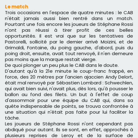
Le match
Trois occasions en l'espace de quatre minutes : le CAB
n'était jamais aussi bien rentré dans un match.
Pourtant une fois encore les joueurs de Stéphane Rossi
n'ont pas réussi à tirer profit de ces belles
opportunités. Il est vrai que sur les tentatives de
Pastorelli, sollicité par le dernier arrivé Moizini, et de
Grimaldi, Fontaine, du poing gauche, d'abord, puis du
poing droit, ensuite, avait tout renvoyé, il n'en demeure
pas moins que la marque restait vierge.
De quoi plonger un peu plus le CAB dans le doute.
D'autant qu'à la 21e minute le coup-franc frappé, en
force, des 20 mètres par l'ancien ajaccien Andy Delort,
était mal renvoyé par Sébastien Lombard : Schwechlen,
qui avait bien suivi, n'avait plus, dès lors, qu'à pousser le
ballon au fond des filets. Un but à l'effet de coup
d'assommoir pour une équipe du CAB qui, dans sa
quête indispensable de points, se trouva confrontée à
une situation qui n'était pas faite pour lui faciliter la
tâche.
Les joueurs de Stéphane Rossi n'ont cependant pas
abdiqué pour autant. Ils se sont, en effet, approchés à
plusieurs reprises de Leroy et de la surface de