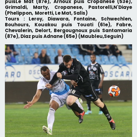
puisLe Mat (87e), Arnoux puis Cropanese (53e),
Grimaldi, Marty, Cropanese, Pastorelli,N'Diaye
(Phelippon, Moretti, Le Mat, Salis)
Tours : Leroy, Diawara, Fontaine, Schwechlen,
Bouhours, Kouakou puis Touati (61e), Fabre,
Chevalerin, Delort, Bergougnoux puis Santamaria
(87e), Diaz puis Adnane (65e) (Maubleu,Seguin)