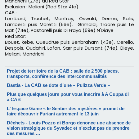
Mandrichi (27e) au Red Star
Exclusion : Meliani (Red Star 41e)
CAB :
Lombard, Truchet, Monfray, Oswald, Derme, Salis,
Lamberti puis Moretti (66e), Grimaldi, Traore puis Le
Mat (74e), Pastorelli puis Di Fraya (69e) N'Diaye
Red Star:
Bouet, kebe, Queudrue puis Benbraham (43e), Cerelio,
Despois, Oudahiri, Lafon, Sarr puis Dursant (74e), Dieye,
Meliani, Mandrichi
Projet de territoire de la CAB : salle de 2 500 places,
transports, conférence des intercommunalités
Bastia - La CAB se dote d’une « Pulizza Verde »
Plus que quelques jours pour vous inscrire à A Cuppa di
a CAB
L' Espace Game « le Sentier des mystères » promet de
faire découvrir Furiani autrement le 13 juin
Déchets - Louis Pozzo di Borgo dénonce une absence de
vision stratégique du Syvadec et n’exclut pas de prendre
des mesures …