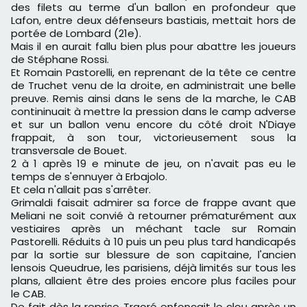
des filets au terme d'un ballon en profondeur que
Lafon, entre deux défenseurs bastiais, mettait hors de
portée de Lombard (21e).
Mais il en aurait fallu bien plus pour abattre les joueurs
de Stéphane Rossi.
Et Romain Pastorelli, en reprenant de la tête ce centre
de Truchet venu de la droite, en administrait une belle
preuve. Remis ainsi dans le sens de la marche, le CAB
contininuait à mettre la pression dans le camp adverse
et sur un ballon venu encore du côté droit N'Diaye
frappait, à son tour, victorieusement sous la
transversale de Bouet.
2 à 1 après 19 e minute de jeu, on n'avait pas eu le
temps de s'ennuyer à Erbajolo.
Et cela n'allait pas s'arrêter.
Grimaldi faisait admirer sa force de frappe avant que
Meliani ne soit convié à retourner prématurément aux
vestiaires après un méchant tacle sur Romain
Pastorelli. Réduits à 10 puis un peu plus tard handicapés
par la sortie sur blessure de son capitaine, l'ancien
lensois Queudrue, les parisiens, déjà limités sur tous les
plans, allaient être des proies encore plus faciles pour
le CAB.
De fait dès la reprise Traoré enfonçait le clou après un