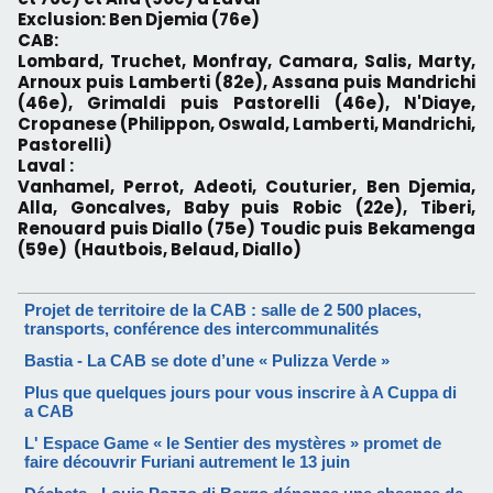
Exclusion: Ben Djemia (76e)
CAB:
Lombard, Truchet, Monfray, Camara, Salis, Marty,
Arnoux puis Lamberti (82e), Assana puis Mandrichi
(46e), Grimaldi puis Pastorelli (46e), N'Diaye,
Cropanese (Philippon, Oswald, Lamberti, Mandrichi,
Pastorelli)
Laval :
Vanhamel, Perrot, Adeoti, Couturier, Ben Djemia,
Alla, Goncalves, Baby puis Robic (22e), Tiberi,
Renouard puis Diallo (75e) Toudic puis Bekamenga
(59e) (Hautbois, Belaud, Diallo)
Projet de territoire de la CAB : salle de 2 500 places,
transports, conférence des intercommunalités
Bastia - La CAB se dote d’une « Pulizza Verde »
Plus que quelques jours pour vous inscrire à A Cuppa di
a CAB
L' Espace Game « le Sentier des mystères » promet de
faire découvrir Furiani autrement le 13 juin