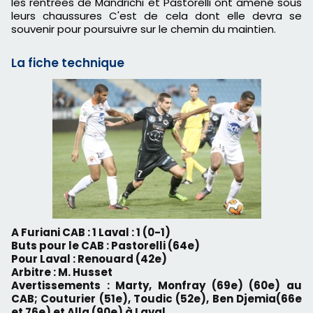
les rentrées de Mandrichi et Pastorelli ont amené sous
leurs chaussures C'est de cela dont elle devra se
souvenir pour poursuivre sur le chemin du maintien.
La fiche technique
A Furiani CAB : 1 Laval : 1 (0-1)
Buts pour le CAB : Pastorelli (64e)
Pour Laval : Renouard (42e)
Arbitre : M. Husset
Avertissements : Marty, Monfray (69e) (60e) au
CAB; Couturier (51e), Toudic (52e), Ben Djemia(66e
et 76e) et Alla (90e) à Laval