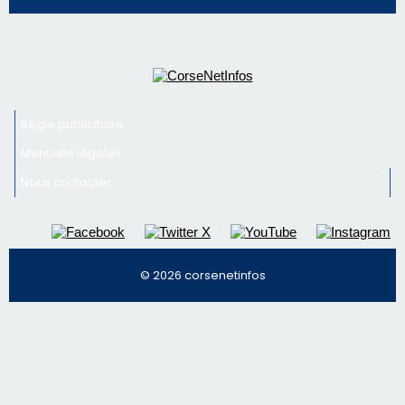
La gendarmerie alerte les restaurateurs corses
face à une nouvelle escroquerie au faux vendeur de
vin
Newsletter
Inscrivez-vous à la newsletter de CNI et recevez par
email les infos les plus importantes et une sélection de
nos meilleurs articles
Régie publicitaire
Mentions légales
Nous contacter