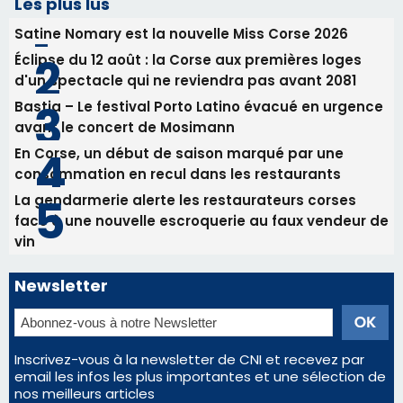
Tennis - Début ce week-end du tournoi du
RCPV
31/07/2026 08:22
82ème anniversaire de la disparition du
Commandant Antoine de Saint Exupery
Les plus lus
Satine Nomary est la nouvelle Miss Corse 2026
Éclipse du 12 août : la Corse aux premières loges
d'un spectacle qui ne reviendra pas avant 2081
Bastia – Le festival Porto Latino évacué en urgence
avant le concert de Mosimann
En Corse, un début de saison marqué par une
consommation en recul dans les restaurants