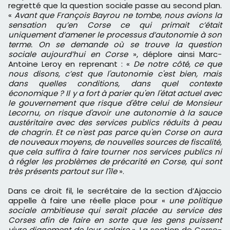
regretté que la question sociale passe au second plan.
«
Avant que François Bayrou ne tombe, nous avions la
sensation qu’en Corse ce qui primait c’était
uniquement d’amener le processus d’autonomie à son
terme. On se demande où se trouve la question
sociale aujourd’hui en Corse
», déplore ainsi Marc-
Antoine Leroy en reprenant : «
De notre côté,
ce que
nous disons, c’est que l'autonomie c'est bien, mais
dans quelles conditions, dans quel contexte
économique ? Il y a fort à parier qu'en l'état actuel avec
le gouvernement que risque d'être celui de Monsieur
Lecornu, on risque d'avoir une autonomie à la sauce
austéritaire avec des services publics réduits à peau
de chagrin.
Et ce n'est pas parce qu'en Corse on aura
de nouveaux moyens, de nouvelles sources de fiscalité,
que cela suffira à faire tourner nos services publics ni
à régler les problèmes de précarité en Corse, qui sont
très présents partout sur l'île
».
Dans ce droit fil, le secrétaire de la section d’Ajaccio
appelle à faire une réelle place pour «
une politique
sociale ambitieuse qui serait placée au service des
Corses afin de faire en sorte que les gens puissent
vivre dignement de leur salaire
». La section de Corse-