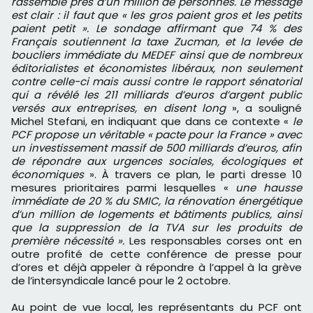
rassemblé près d’un million de personnes. Le message
est clair : il faut que « les gros paient gros et les petits
paient petit ». Le sondage affirmant que 74 % des
Français soutiennent la taxe Zucman, et la levée de
boucliers immédiate du MEDEF ainsi que de nombreux
éditorialistes et économistes libéraux, non seulement
contre celle-ci mais aussi contre le rapport sénatorial
qui a révélé les 211 milliards d’euros d’argent public
versés aux entreprises, en disent long
», a souligné
Michel Stefani, en indiquant que dans ce contexte «
le
PCF propose un véritable « pacte pour la France » avec
un investissement massif de 500 milliards d’euros, afin
de répondre aux urgences sociales, écologiques et
économiques
». À travers ce plan, le parti dresse 10
mesures prioritaires parmi lesquelles «
une hausse
immédiate de 20 % du SMIC, la rénovation énergétique
d’un million de logements et bâtiments publics, ainsi
que la suppression de la TVA sur les produits de
première nécessité ».
Les responsables corses ont en
outre profité de cette conférence de presse pour
d’ores et déjà appeler à répondre à l’appel à la grève
de l’intersyndicale lancé pour le 2 octobre.
Au point de vue local, les représentants du PCF ont