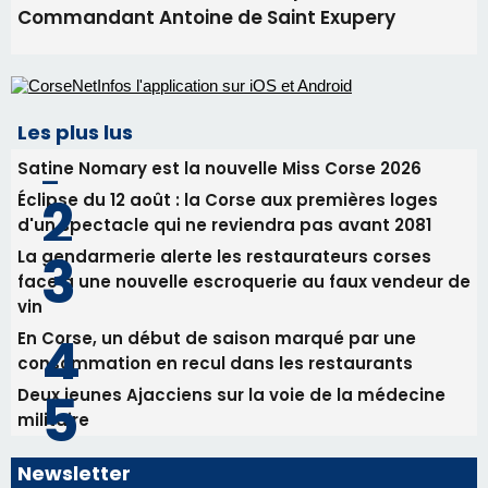
procession le 14 août
31/07/2026 08:24
Tennis - Début ce week-end du tournoi du
RCPV
31/07/2026 08:22
82ème anniversaire de la disparition du
Commandant Antoine de Saint Exupery
Les plus lus
Satine Nomary est la nouvelle Miss Corse 2026
Éclipse du 12 août : la Corse aux premières loges
d'un spectacle qui ne reviendra pas avant 2081
La gendarmerie alerte les restaurateurs corses
face à une nouvelle escroquerie au faux vendeur de