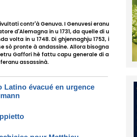
rivultati contr'à Genuva. I Genuvesi eranu
atore d'Alemagna in u 1731, da quelle di u
da volta in u 1748. Di ghjennaghju 1753, i
se sò pronte à andassine. Allora bisogna
Petru Gaffori hè fattu capu generale di a
 feranu assassinà.
to Latino évacué en urgence
simann
ppietto