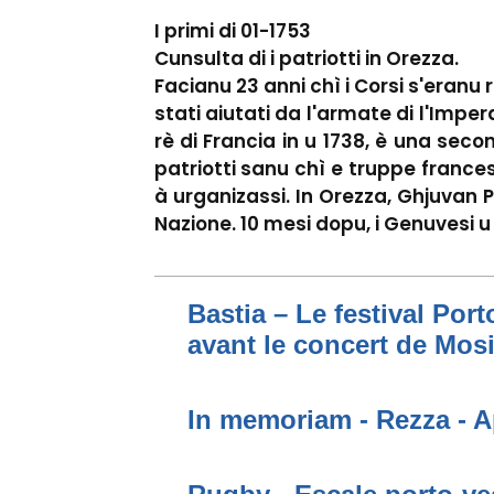
I primi di 01-1753
Cunsulta di i patriotti in Orezza.
Facianu 23 anni chì i Corsi s'eranu 
stati aiutati da l'armate di l'Imper
rè di Francia in u 1738, è una secon
patriotti sanu chì e truppe france
à urganizassi. In Orezza, Ghjuvan 
Nazione. 10 mesi dopu, i Genuvesi u
Bastia – Le festival Por
avant le concert de Mo
In memoriam - Rezza - A