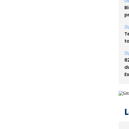
s
05
Bi
p
31
T
t
31
8
d
E
L