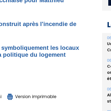
cchiaise pour Matthieu
onstruit après l'incendie de
L
e symboliquement les locaux
06
a politique du logement
U
Cr
06
C
o
ét
i
Version imprimable
06
A