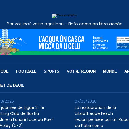
Per voi, incù voi in ogni locu - l’info corse en libre accès
IQUE
FOOTBALL
SPORTS
VOTRE RÉGION
MONDE
A
ET DE DEUIL
08/2026
07/08/2026
 journée de Ligue 3 : le
La restauration de la
rting Club de Bastia
bibliothèque Fesch
cline à Furiani face au Puy-
récompensée par un Ruba
Velay (0-2)
du Patrimoine