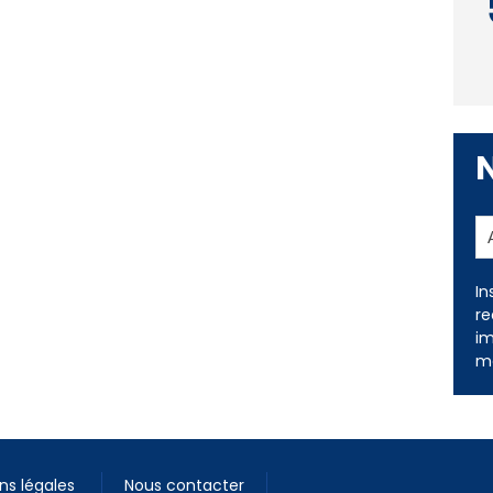
In
re
im
me