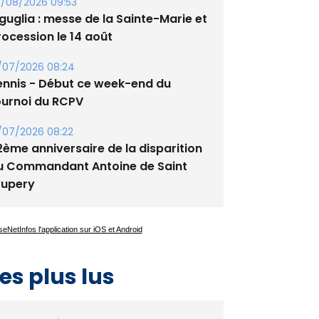
tade de San Benedetto
/08/2026 09:53
guglia : messe de la Sainte-Marie et
rocession le 14 août
/07/2026 08:24
ennis - Début ce week-end du
ournoi du RCPV
/07/2026 08:22
2ème anniversaire de la disparition
u Commandant Antoine de Saint
xupery
es plus lus