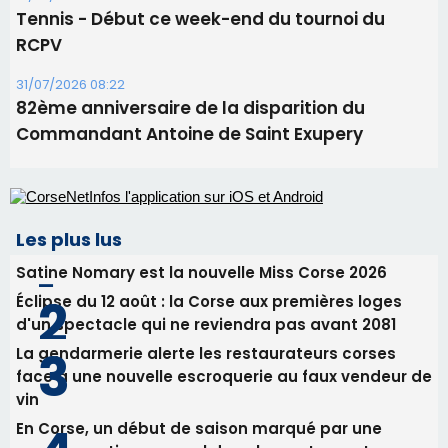
Les plus lus
Satine Nomary est la nouvelle Miss Corse 2026
Éclipse du 12 août : la Corse aux premières loges
d'un spectacle qui ne reviendra pas avant 2081
La gendarmerie alerte les restaurateurs corses
face à une nouvelle escroquerie au faux vendeur de
vin
En Corse, un début de saison marqué par une
consommation en recul dans les restaurants
Deux jeunes Ajacciens sur la voie de la médecine
militaire
Newsletter
Inscrivez-vous à la newsletter de CNI et recevez par