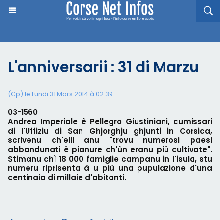
L'anniversarii : 31 di Marzu
(Cp) le Lundi 31 Mars 2014 à 02:39
03-1560
Andrea Imperiale è Pellegro Giustiniani, cumissari
di l'Uffiziu di San Ghjorghju ghjunti in Corsica,
scrivenu ch'elli anu "trovu numerosi paesi
abbandunati è pianure ch'ùn eranu più cultivate".
Stimanu chì 18 000 famiglie campanu in l'isula, stu
numeru riprisenta à u più una pupulazione d'una
centinaia di millaie d'abitanti.