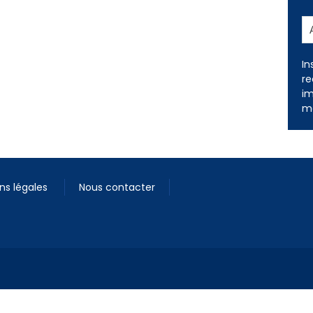
In
re
im
me
ns légales
Nous contacter