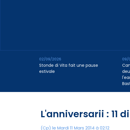
02/09/2026
09/
Stonde di Vita fait une pause
Cana
estivale
deu
l'e
Bas
L'anniversarii : 11 
(Cp) le Mardi 11 Mars 2014 à 02:12