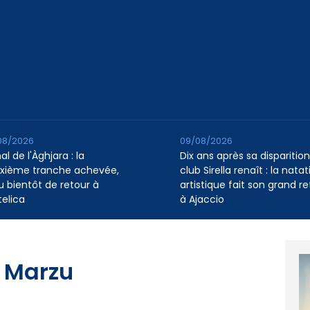
08/2026
09/08/2026
l de l'Àghjara : la
Dix ans après sa disparition,
xième tranche achevée,
club Sirella renaît : la natat
au bientôt de retour à
artistique fait son grand re
telica
à Ajaccio
di Marzu