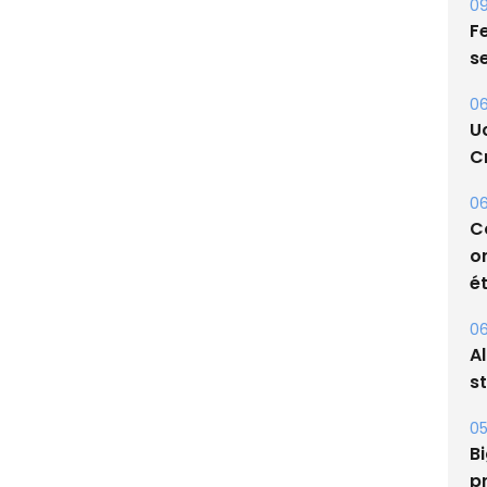
09
Fe
s
06
U
Cr
06
C
o
ét
06
A
s
05