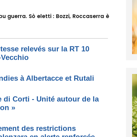
pu guerra. Sò eletti : Bozzi, Roccaserra è
tesse relevés sur la RT 10
o-Vecchio
dies à Albertacce et Rutali
di Corti - Unité autour de la
ion »
ment des restrictions
olenzara en alerte renforcée