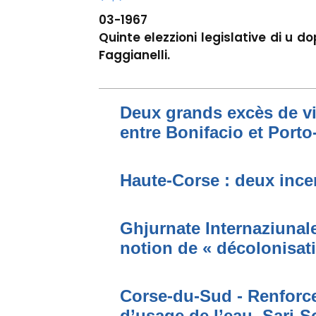
03-1967
Quinte elezzioni legislative di u do
Faggianelli.
Deux grands excès de vi
entre Bonifacio et Port
Haute-Corse : deux incen
Ghjurnate Internaziunale 
notion de « décolonisat
Corse-du-Sud - Renforce
d’usage de l’eau. Sari-S