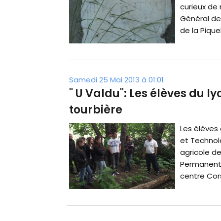
curieux de 
Général de
de la Piquel
Samedi 25 Mai 2013 à 01:01
" U Valdu": Les élèves du l
tourbière
Les élèves
et Technol
agricole de 
Permanent d
centre Corse