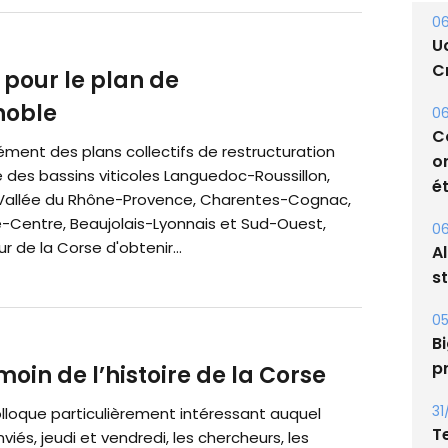
06
U
Cr
t pour le plan de
noble
06
C
ément des plans collectifs de restructuration
o
 des bassins viticoles Languedoc-Roussillon,
ét
 Vallée du Rhône-Provence, Charentes-Cognac,
e-Centre, Beaujolais-Lyonnais et Sud-Ouest,
06
ur de la Corse d'obtenir...
A
s
05
Bi
moin de l’histoire de la Corse
p
olloque particulièrement intéressant auquel
31
T
viés, jeudi et vendredi, les chercheurs, les