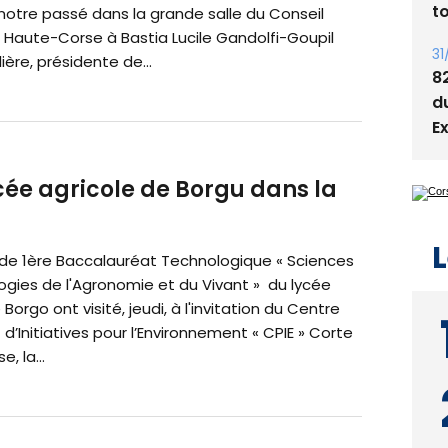
notre passé dans la grande salle du Conseil
t
 Haute-Corse à Bastia Lucile Gandolfi-Goupil
31
ière, présidente de...
8
d
E
ycée agricole de Borgu dans la
L
 de 1ère Baccalauréat Technologique « Sciences
ogies de l'Agronomie et du Vivant » du lycée
Borgo ont visité, jeudi, à l'invitation du Centre
’Initiatives pour l’Environnement « CPIE » Corte
, la...