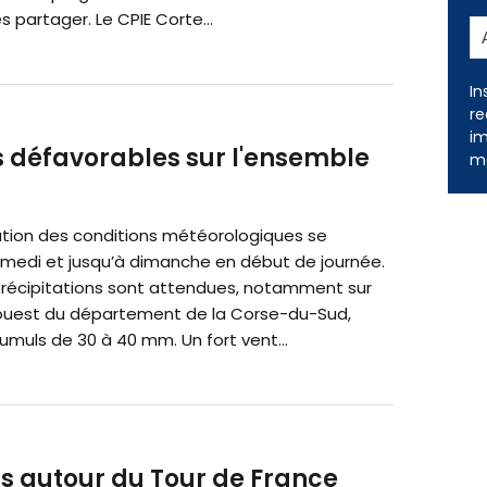
s partager. Le CPIE Corte...
In
re
im
s défavorables sur l'ensemble
me
tion des conditions météorologiques se
amedi et jusqu’à dimanche en début de journée.
précipitations sont attendues, notamment sur
ouest du département de la Corse-du-Sud,
muls de 30 à 40 mm. Un fort vent...
ns autour du Tour de France