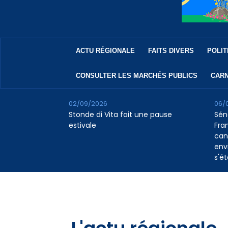
ACTU RÉGIONALE
FAITS DIVERS
POLIT
CONSULTER LES MARCHÉS PUBLICS
CARN
02/09/2026
06/
Stonde di Vita fait une pause
Sén
estivale
Fran
can
env
s'ét