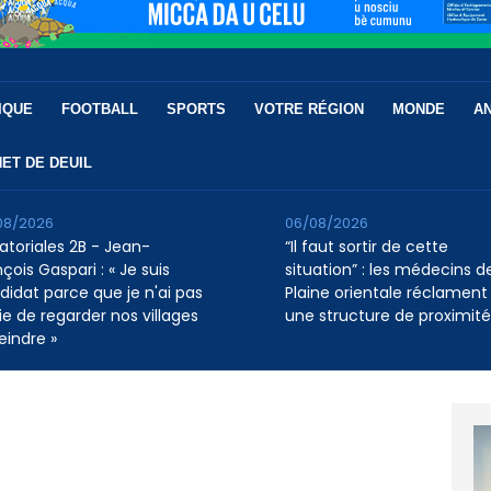
IQUE
FOOTBALL
SPORTS
VOTRE RÉGION
MONDE
A
ET DE DEUIL
08/2026
06/08/2026
atoriales 2B - Jean-
“Il faut sortir de cette
çois Gaspari : « Je suis
situation” : les médecins de
didat parce que je n'ai pas
Plaine orientale réclament
ie de regarder nos villages
une structure de proximité
eindre »