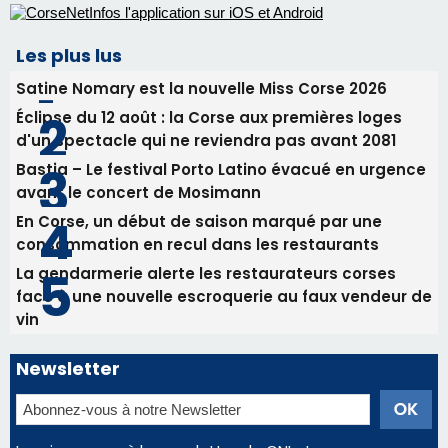
procession le 14 août
31/07/2026 08:24
Tennis - Début ce week-end du tournoi du
RCPV
31/07/2026 08:22
82ème anniversaire de la disparition du
Commandant Antoine de Saint Exupery
Les plus lus
Satine Nomary est la nouvelle Miss Corse 2026
Éclipse du 12 août : la Corse aux premières loges
d'un spectacle qui ne reviendra pas avant 2081
Bastia – Le festival Porto Latino évacué en urgence
avant le concert de Mosimann