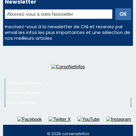
Régie publicitaire
Mentions légales
Nous contacter
© 2026 corsenetinfos