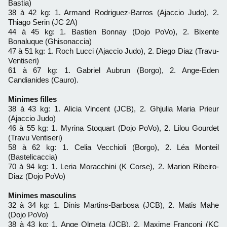
Bastia)
38 à 42 kg: 1. Armand Rodriguez-Barros (Ajaccio Judo), 2.
Thiago Serin (JC 2A)
44 à 45 kg: 1. Bastien Bonnay (Dojo PoVo), 2. Bixente
Bonaluque (Ghisonaccia)
47 à 51 kg: 1. Roch Lucci (Ajaccio Judo), 2. Diego Diaz (Travu-
Ventiseri)
61 à 67 kg: 1. Gabriel Aubrun (Borgo), 2. Ange-Eden
Candianides (Cauro).
Minimes filles
38 à 43 kg: 1. Alicia Vincent (JCB), 2. Ghjulia Maria Prieur
(Ajaccio Judo)
46 à 55 kg: 1. Myrina Stoquart (Dojo PoVo), 2. Lilou Gourdet
(Travu Ventiseri)
58 à 62 kg: 1. Celia Vecchioli (Borgo), 2. Léa Monteil
(Bastelicaccia)
70 à 94 kg: 1. Leria Moracchini (K Corse), 2. Marion Ribeiro-
Diaz (Dojo PoVo)
Minimes masculins
32 à 34 kg: 1. Dinis Martins-Barbosa (JCB), 2. Matis Mahe
(Dojo PoVo)
38 à 43 kg: 1. Ange Olmeta (JCB), 2. Maxime Franconi (KC