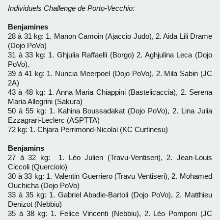
Individuels Challenge de Porto-Vecchio:
Benjamines
28 à 31 kg: 1. Manon Camoin (Ajaccio Judo), 2. Aida Lili Drame
(Dojo PoVo)
31 à 33 kg: 1. Ghjulia Raffaelli (Borgo) 2. Aghjulina Leca (Dojo
PoVo).
39 à 41 kg: 1. Nuncia Meerpoel (Dojo PoVo), 2. Mila Sabin (JC
2A)
43 à 48 kg: 1. Anna Maria Chiappini (Bastelicaccia), 2. Serena
Maria Allegrini (Sakura)
50 à 55 kg: 1. Kahina Boussadakat (Dojo PoVo), 2. Lina Julia
Ezzagrari-Leclerc (ASPTTA)
72 kg: 1. Chjara Perrimond-Nicolai (KC Curtinesu)
Benjamins
27 à 32 kg: 1. Léo Julien (Travu-Ventiseri), 2. Jean-Louis
Ciccoli (Querciolo)
30 à 33 kg: 1. Valentin Guerriero (Travu Ventiseri), 2. Mohamed
Ouchicha (Dojo PoVo)
33 à 35 kg: 1. Gabriel Abadie-Bartoli (Dojo PoVo), 2. Matthieu
Denizot (Nebbiu)
35 à 38 kg: 1. Felice Vincenti (Nebbiu), 2. Léo Pomponi (JC