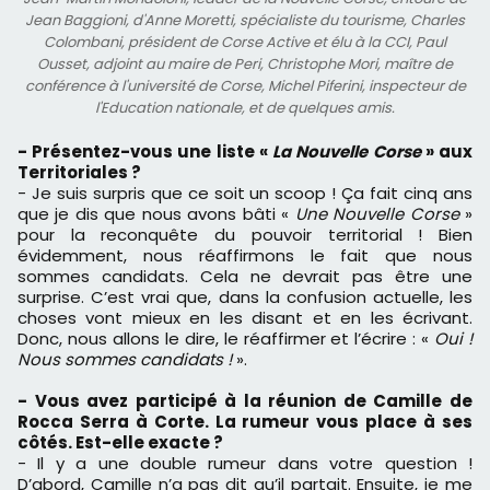
Jean Baggioni, d'Anne Moretti, spécialiste du tourisme, Charles
Colombani, président de Corse Active et élu à la CCI, Paul
Ousset, adjoint au maire de Peri, Christophe Mori, maître de
conférence à l'université de Corse, Michel Piferini, inspecteur de
l'Education nationale, et de quelques amis.
- Présentez-vous une liste «
La Nouvelle Corse
» aux
Territoriales ?
- Je suis surpris que ce soit un scoop ! Ça fait cinq ans
que je dis que nous avons bâti «
Une Nouvelle Corse
»
pour la reconquête du pouvoir territorial ! Bien
évidemment, nous réaffirmons le fait que nous
sommes candidats. Cela ne devrait pas être une
surprise. C’est vrai que, dans la confusion actuelle, les
choses vont mieux en les disant et en les écrivant.
Donc, nous allons le dire, le réaffirmer et l’écrire : «
Oui !
Nous sommes candidats !
».
- Vous avez participé à la réunion de Camille de
Rocca Serra à Corte. La rumeur vous place à ses
côtés. Est-elle exacte ?
- Il y a une double rumeur dans votre question !
D’abord, Camille n’a pas dit qu’il partait. Ensuite, je me