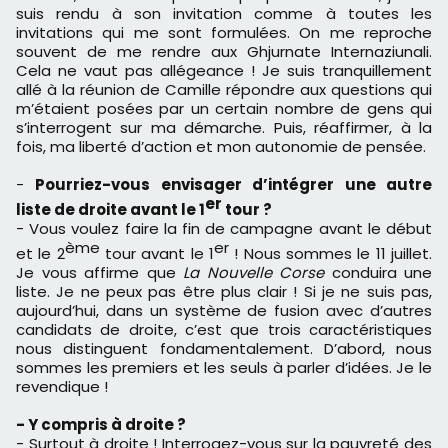
suis rendu à son invitation comme à toutes les
invitations qui me sont formulées. On me reproche
souvent de me rendre aux Ghjurnate Internaziunali.
Cela ne vaut pas allégeance ! Je suis tranquillement
allé à la réunion de Camille répondre aux questions qui
m’étaient posées par un certain nombre de gens qui
s’interrogent sur ma démarche. Puis, réaffirmer, à la
fois, ma liberté d’action et mon autonomie de pensée.
-
Pourriez-vous envisager d’intégrer une autre
er
liste de droite avant le 1
tour ?
- Vous voulez faire la fin de campagne avant le début
ème
er
et le 2
tour avant le 1
! Nous sommes le 11 juillet.
Je vous affirme que
La Nouvelle Corse
conduira une
liste. Je ne peux pas être plus clair ! Si je ne suis pas,
aujourd’hui, dans un système de fusion avec d’autres
candidats de droite, c’est que trois caractéristiques
nous distinguent fondamentalement. D’abord, nous
sommes les premiers et les seuls à parler d’idées. Je le
revendique !
- Y compris à droite ?
- Surtout à droite ! Interrogez-vous sur la pauvreté des