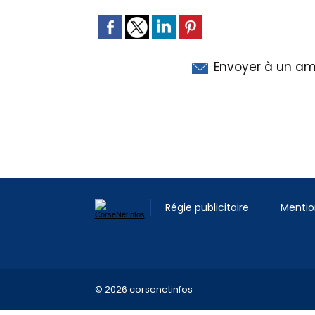
Envoyer à un am
Régie publicitaire
Mentio
© 2026 corsenetinfos