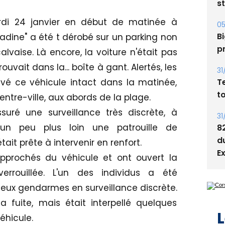
05
Bi
ardi 24 janvier en début de matinée à
p
itadine" a été t dérobé sur un parking non
31
lvaise. Là encore, la voiture n'était pas
T
ouvait dans la... boîte à gant. Alertés, les
t
é ce véhicule intact dans la matinée,
31
entre-ville, aux abords de la plage.
8
uré une surveillance très discrète, à
d
'un peu plus loin une patrouille de
E
it prête à intervenir en renfort.
approchés du véhicule et ont ouvert la
verrouillée. L'un des individus a été
eux gendarmes en surveillance discrète.
L
a fuite, mais était interpellé quelques
éhicule.