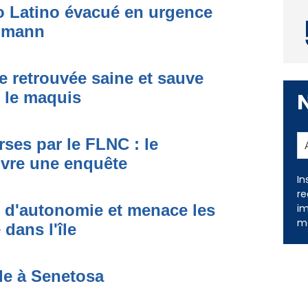
to Latino évacué en urgence
simann
e retrouvée saine et sauve
s le maquis
ses par le FLNC : le
In
uvre une enquête
re
im
me
t d'autonomie et menace les
dans l'île
de à Senetosa