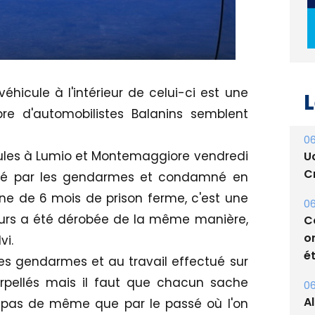
L
véhicule à l'intérieur de celui-ci est une
06
e d'automobilistes Balanins semblent
U
Cr
icules à Lumio et Montemaggiore vendredi
06
pellé par les gendarmes et condamné en
C
e de 6 mois de prison ferme, c'est une
o
 jours a été dérobée de la même manière,
ét
vi.
06
des gendarmes et au travail effectué sur
A
terpellés mais il faut que chacun sache
s
est pas de même que par le passé où l'on