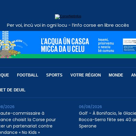
Per voi, incù voi in ogni locu - l’info corse en libre accès
IQUE
FOOTBALL
SPORTS
VOTRE RÉGION
MONDE
A
ET DE DEUIL
08/2026
06/08/2026
Haute-commissaire à
Golf - À Bonifacio, le Glaci
nfance choisit la Corse pour
Rocca-Serra fête ses 40 a
cer un partenariat contre
Sperone
tendance « No Kids »