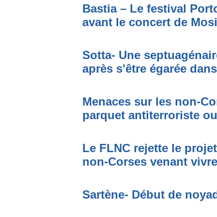
Bastia – Le festival Por
avant le concert de Mo
Sotta- Une septuagénair
après s'être égarée dan
Menaces sur les non-Cor
parquet antiterroriste o
Le FLNC rejette le proje
non-Corses venant vivre 
Sartène- Début de noya