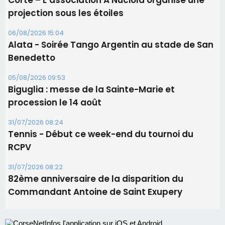
31/07/2026 08:24
Tennis - Début ce week-end du tournoi du
RCPV
31/07/2026 08:22
82ème anniversaire de la disparition du
Commandant Antoine de Saint Exupery
Les plus lus
Satine Nomary est la nouvelle Miss Corse 2026
Éclipse du 12 août : la Corse aux premières loges
d'un spectacle qui ne reviendra pas avant 2081
Bastia – Le festival Porto Latino évacué en urgence
avant le concert de Mosimann
En Corse, un début de saison marqué par une
consommation en recul dans les restaurants