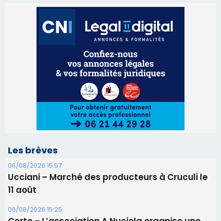
Les brèves
06/08/2026 15:57
Ucciani – Marché des producteurs à Cruculi le
11 août
06/08/2026 15:25
Corte – L’association A Nuciola organise une
projection sous les étoiles
06/08/2026 15:04
Alata - Soirée Tango Argentin au stade de San
Benedetto
05/08/2026 09:53
Biguglia : messe de la Sainte-Marie et
procession le 14 août