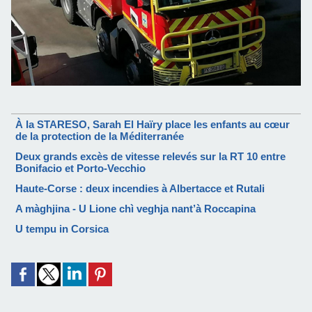
À la STARESO, Sarah El Haïry place les enfants au cœur
de la protection de la Méditerranée
Deux grands excès de vitesse relevés sur la RT 10 entre
Bonifacio et Porto-Vecchio
Haute-Corse : deux incendies à Albertacce et Rutali
A màghjina - U Lione chì veghja nant’à Roccapina
U tempu in Corsica