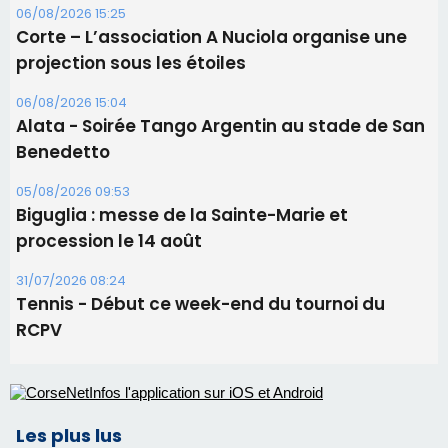
procession le 14 août
31/07/2026 08:24
Tennis - Début ce week-end du tournoi du
RCPV
Les plus lus
Satine Nomary est la nouvelle Miss Corse 2026
Éclipse du 12 août : la Corse aux premières loges
d'un spectacle qui ne reviendra pas avant 2081
Éclipse du 12 août : Où s'installer en Corse pour
profiter pleinement du spectacle ?
En Corse, un début de saison marqué par une
consommation en recul dans les restaurants
La gendarmerie alerte les restaurateurs corses
face à une nouvelle escroquerie au faux vendeur de