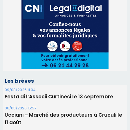
Les brèves
09/08/2026 11:04
Festa di l’Associi Curtinesi le 13 septembre
06/08/2026 15:57
Ucciani – Marché des producteurs à Cruculi le
11 août
06/08/2026 15:25
Corte – L’association A Nuciola organise une
projection sous les étoiles
06/08/2026 15:04
Alata - Soirée Tango Argentin au stade de San
Benedetto
05/08/2026 09:53
Biguglia : messe de la Sainte-Marie et