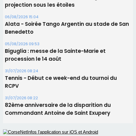
procession le 14 août
31/07/2026 08:24
Tennis - Début ce week-end du tournoi du
RCPV
31/07/2026 08:22
82ème anniversaire de la disparition du
Commandant Antoine de Saint Exupery
Les plus lus
Satine Nomary est la nouvelle Miss Corse 2026
Éclipse du 12 août : la Corse aux premières loges
d'un spectacle qui ne reviendra pas avant 2081
La gendarmerie alerte les restaurateurs corses
face à une nouvelle escroquerie au faux vendeur de