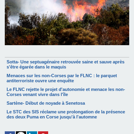
Sotta- Une septuagénaire retrouvée saine et sauve après
s'être égarée dans le maquis
Menaces sur les non-Corses par le FLNC : le parquet
antiterroriste ouvre une enquête
Le FLNC rejette le projet d'autonomie et menace les non-
Corses venant vivre dans l'île
Sartène- Début de noyade à Senetosa
Le STC des SIS réclame une prolongation de la présence
des deux Puma en Corse jusqu'à l'automne