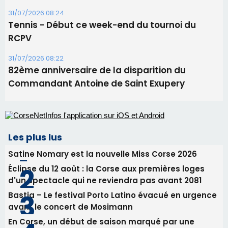
Les plus lus
Satine Nomary est la nouvelle Miss Corse 2026
Éclipse du 12 août : la Corse aux premières loges
d'un spectacle qui ne reviendra pas avant 2081
Bastia – Le festival Porto Latino évacué en urgence
avant le concert de Mosimann
En Corse, un début de saison marqué par une
consommation en recul dans les restaurants
La gendarmerie alerte les restaurateurs corses
face à une nouvelle escroquerie au faux vendeur de
vin
Newsletter
Inscrivez-vous à la newsletter de CNI et recevez par