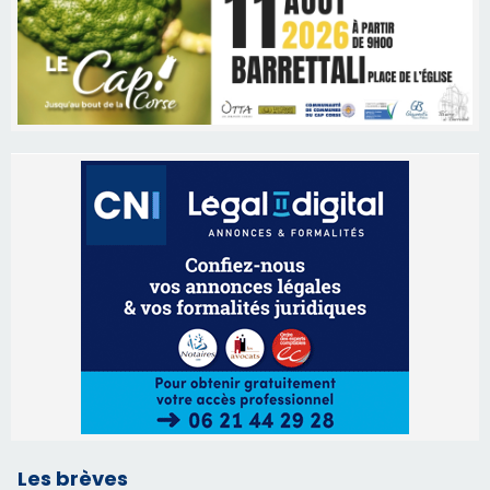
Les brèves
05/08/2026 09:53
Biguglia : messe de la Sainte-Marie et
procession le 14 août
31/07/2026 08:24
Tennis - Début ce week-end du tournoi du
RCPV
31/07/2026 08:22
82ème anniversaire de la disparition du