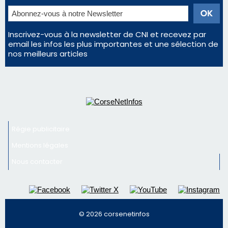
Régie publicitaire
Mentions légales
Nous contacter
© 2026 corsenetinfos