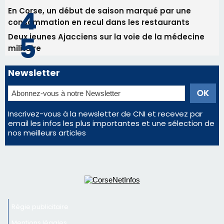
Les plus lus
Satine Nomary est la nouvelle Miss Corse 2026
Éclipse du 12 août : la Corse aux premières loges
d'un spectacle qui ne reviendra pas avant 2081
La gendarmerie alerte les restaurateurs corses
face à une nouvelle escroquerie au faux vendeur de
vin
En Corse, un début de saison marqué par une
consommation en recul dans les restaurants
Deux jeunes Ajacciens sur la voie de la médecine
militaire
Newsletter