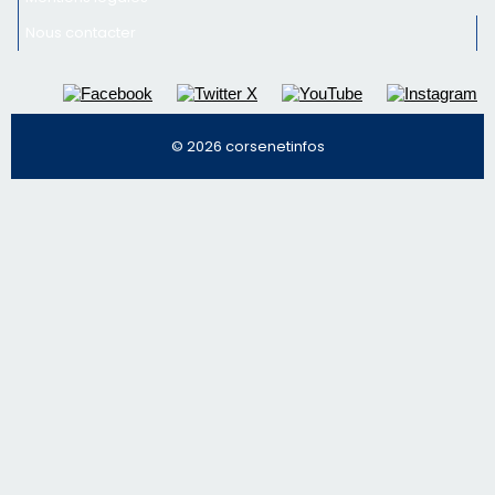
Inscrivez-vous à la newsletter de CNI et recevez par
email les infos les plus importantes et une sélection de
nos meilleurs articles
Régie publicitaire
Mentions légales
Nous contacter
© 2026 corsenetinfos