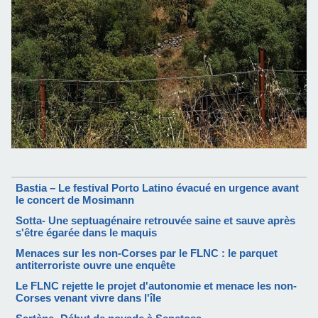
Bastia – Le festival Porto Latino évacué en urgence avant
le concert de Mosimann
Sotta- Une septuagénaire retrouvée saine et sauve après
s'être égarée dans le maquis
Menaces sur les non-Corses par le FLNC : le parquet
antiterroriste ouvre une enquête
Le FLNC rejette le projet d'autonomie et menace les non-
Corses venant vivre dans l'île