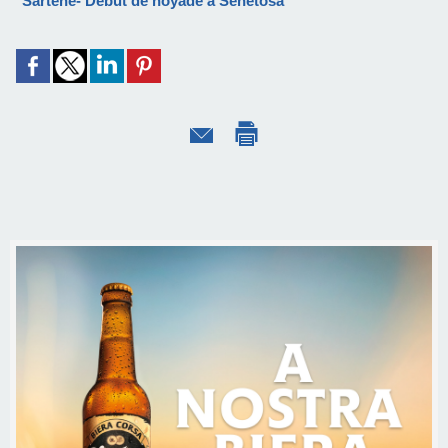
Sartène- Début de noyade à Senetosa