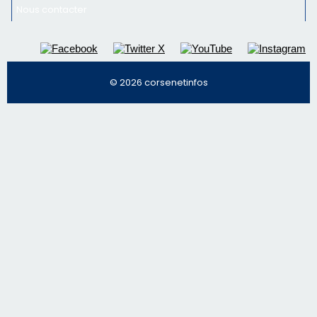
email les infos les plus importantes et une sélection de
nos meilleurs articles
Régie publicitaire
Mentions légales
Nous contacter
© 2026 corsenetinfos