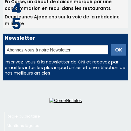
Les plus lus
Satine Nomary est la nouvelle Miss Corse 2026
Éclipse du 12 août : la Corse aux premières loges
d'un spectacle qui ne reviendra pas avant 2081
La gendarmerie alerte les restaurateurs corses
face à une nouvelle escroquerie au faux vendeur de
vin
En Corse, un début de saison marqué par une
consommation en recul dans les restaurants
Deux jeunes Ajacciens sur la voie de la médecine
militaire
Newsletter
Inscrivez-vous à la newsletter de CNI et recevez par