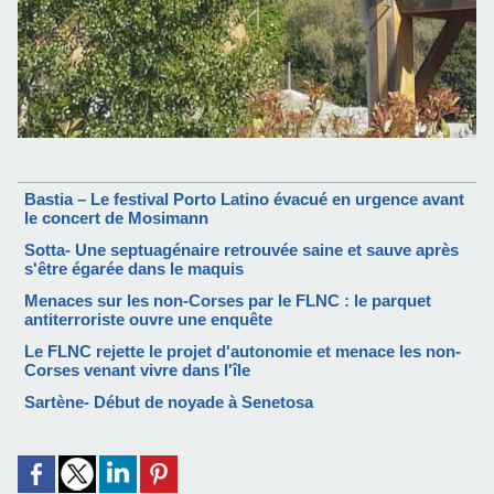
Bastia – Le festival Porto Latino évacué en urgence avant
le concert de Mosimann
Sotta- Une septuagénaire retrouvée saine et sauve après
s'être égarée dans le maquis
Menaces sur les non-Corses par le FLNC : le parquet
antiterroriste ouvre une enquête
Le FLNC rejette le projet d'autonomie et menace les non-
Corses venant vivre dans l'île
Sartène- Début de noyade à Senetosa