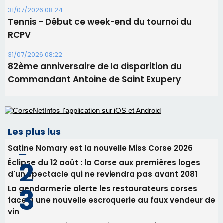
Corte – L’association A Nuciola organise une
projection sous les étoiles
06/08/2026 15:04
Alata - Soirée Tango Argentin au stade de San
Benedetto
05/08/2026 09:53
Biguglia : messe de la Sainte-Marie et
procession le 14 août
31/07/2026 08:24
Tennis - Début ce week-end du tournoi du
RCPV
31/07/2026 08:22
82ème anniversaire de la disparition du
Commandant Antoine de Saint Exupery