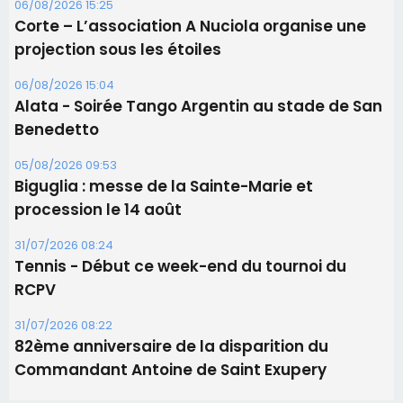
procession le 14 août
31/07/2026 08:24
Tennis - Début ce week-end du tournoi du
RCPV
31/07/2026 08:22
82ème anniversaire de la disparition du
Commandant Antoine de Saint Exupery
Les plus lus
Satine Nomary est la nouvelle Miss Corse 2026
Éclipse du 12 août : la Corse aux premières loges
d'un spectacle qui ne reviendra pas avant 2081
Bastia – Le festival Porto Latino évacué en urgence
avant le concert de Mosimann