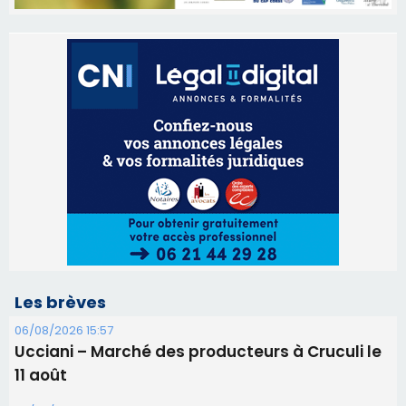
Les brèves
06/08/2026 15:57
Ucciani – Marché des producteurs à Cruculi le
11 août
06/08/2026 15:25
Corte – L’association A Nuciola organise une
projection sous les étoiles
06/08/2026 15:04
Alata - Soirée Tango Argentin au stade de San
Benedetto
05/08/2026 09:53
Biguglia : messe de la Sainte-Marie et