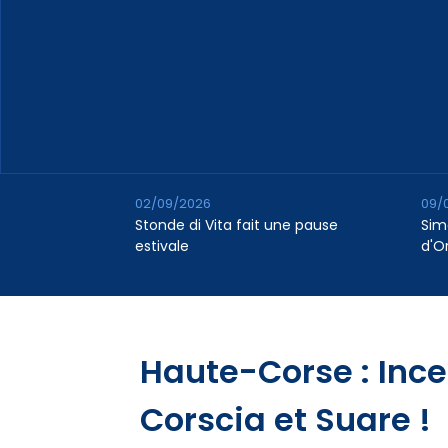
02/09/2026
09/
Stonde di Vita fait une pause
Sim
estivale
d'O
Haute-Corse : Inc
Corscia et Suare !