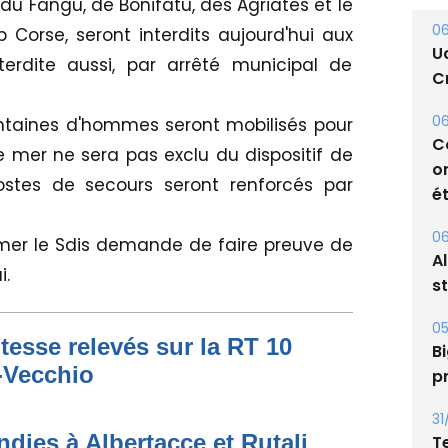
U
 du Fangu, de Bonifatu, des Agriates et le
Cr
 Corse, seront interdits aujourd'hui aux
terdite aussi, par arrêté municipal de
06
C
o
taines d'hommes seront mobilisés pour
ét
de mer ne sera pas exclu du dispositif de
postes de secours seront renforcés par
06
A
s
 mer le Sdis demande de faire preuve de
i.
05
Bi
p
tesse relevés sur la RT 10
31
o-Vecchio
T
t
dies à Albertacce et Rutali