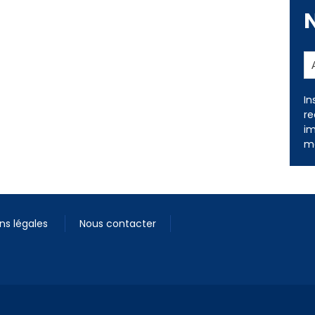
In
re
im
me
ns légales
Nous contacter