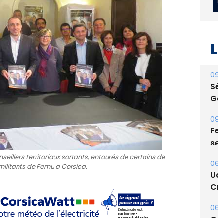
L
09
S
G
09
Fe
seillers territoriaux sortants, entourés de certains de
s
e militants de Femu a Corsica.
06
U
Cr