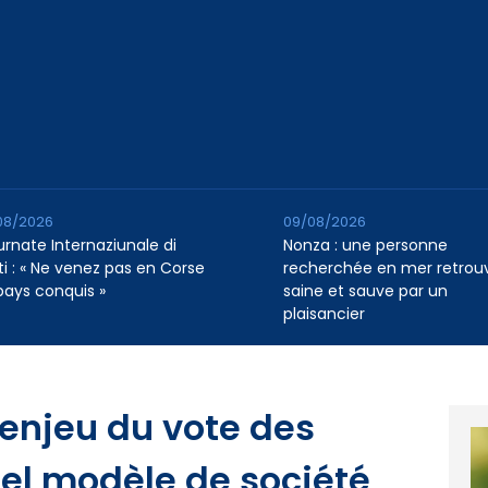
08/2026
09/08/2026
urnate Internaziunale di
Nonza : une personne
ti : « Ne venez pas en Corse
recherchée en mer retrou
pays conquis »
saine et sauve par un
plaisancier
L’enjeu du vote des
uel modèle de société