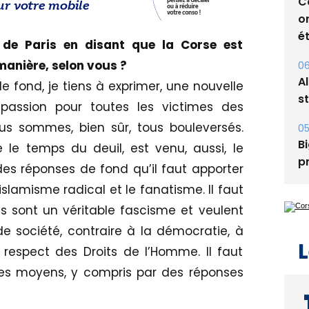
06
C
 de Paris en disant que la Corse est
o
manière, selon vous ?
ét
 fond, je tiens à exprimer, une nouvelle
06
mpassion pour toutes les victimes des
A
us sommes, bien sûr, tous bouleversés.
s
le temps du deuil, est venu, aussi, le
05
des réponses de fond qu’il faut apporter
Bi
’islamisme radical et le fanatisme. Il faut
p
s sont un véritable fascisme et veulent
e société, contraire à la démocratie, à
respect des Droits de l’Homme. Il faut
es moyens, y compris par des réponses
L