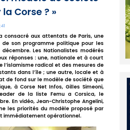
la Corse ? »
:41
 a consacré aux attentats de Paris, une
n de son programme politique pour les
 13 décembre. Les Nationalistes modérés
eux réponses : une, nationale et à court
e l’islamisme radical et des mesures de
stants dans l’île ; une autre, locale et à
at de fond sur le modèle de société que
ique, à Corse Net Infos, Gilles Simeoni,
t leader de la liste Femu a Corsica, le
re. En vidéo, Jean-Christophe Angelini,
cline les priorités du modèle proposé par
et immédiatement opérationnel.