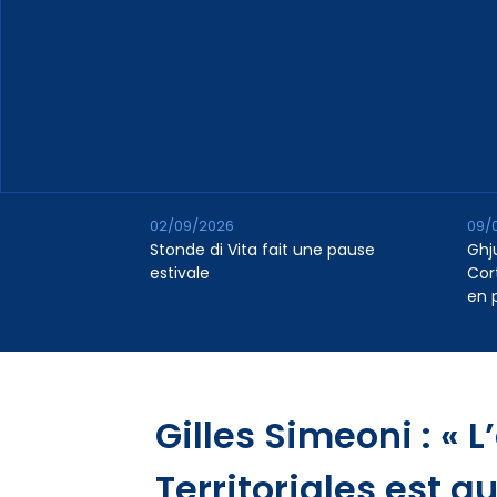
02/09/2026
09/
Stonde di Vita fait une pause
Ghj
estivale
Cor
en 
Gilles Simeoni : « 
Territoriales est q