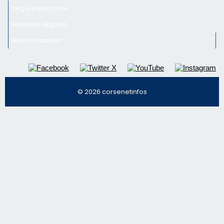
Inscrivez-vous à la newsletter de CNI et recevez par
email les infos les plus importantes et une sélection de
nos meilleurs articles
Régie publicitaire
Mentions légales
Nous contacter
© 2026 corsenetinfos