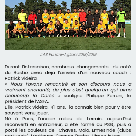
L'AS Furiani-Agliani 2018/2019
Durant l’intersaison, nombreux changements du coté
du Bastio avec déjà l’arrivée d’un nouveau coach :
Patrick Videira.
«
Nous l’avons rencontré et son discours nous a
vraiment enchanté, de plus c’est quelqu’un qui aime
beaucoup la Corse »
souligne Philippe Ferroni, le
président de l’ASFA.
L’île, Patrick Videira, 41 ans, la connait bien pour y être
souvent venu jouer.
Né à Paris, l’ancien milieu de terrain, aujourd’hui
reconverti en entraineur, a été formé au PSG, puis a
porté les couleurs de Chaves, Maia, Ermesinde (clubs
portugais), Martigues, Cannes, Rodez, Nîmes, Istres…