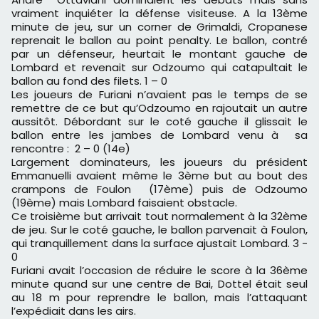
vraiment inquiéter la défense visiteuse. A la 13ème
minute de jeu, sur un corner de Grimaldi, Cropanese
reprenait le ballon au point penalty. Le ballon, contré
par un défenseur, heurtait le montant gauche de
Lombard et revenait sur Odzoumo qui catapultait le
ballon au fond des filets. 1 – 0
Les joueurs de Furiani n’avaient pas le temps de se
remettre de ce but qu’Odzoumo en rajoutait un autre
aussitôt. Débordant sur le coté gauche il glissait le
ballon entre les jambes de Lombard venu à sa
rencontre : 2 – 0 (14e)
Largement dominateurs, les joueurs du président
Emmanuelli avaient même le 3ème but au bout des
crampons de Foulon (17ème) puis de Odzoumo
(19ème) mais Lombard faisaient obstacle.
Ce troisième but arrivait tout normalement à la 32ème
de jeu. Sur le coté gauche, le ballon parvenait à Foulon,
qui tranquillement dans la surface ajustait Lombard. 3 -
0
Furiani avait l’occasion de réduire le score à la 36ème
minute quand sur une centre de Bai, Dottel était seul
au 18 m pour reprendre le ballon, mais l’attaquant
l’expédiait dans les airs.