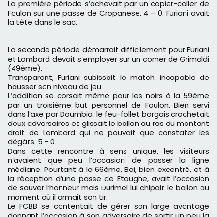
La première période s’achevait par un copier-coller de
Foulon sur une passe de Cropanese. 4 – 0. Furiani avait
la tête dans le sac.
La seconde période démarrait difficilement pour Furiani
et Lombard devait s’employer sur un corner de Grimaldi
(49ème).
Transparent, Furiani subissait le match, incapable de
hausser son niveau de jeu.
L’addition se corsait même pour les noirs à la 59ème
par un troisième but personnel de Foulon. Bien servi
dans l’axe par Doumbia, le feu-follet borgais crochetait
deux adversaires et glissait le ballon au ras du montant
droit de Lombard qui ne pouvait que constater les
dégâts. 5 - 0
Dans cette rencontre à sens unique, les visiteurs
n’avaient que peu l’occasion de passer la ligne
médiane. Pourtant à la 66ème, Bai, bien excentré, et à
la réception d’une passe de Etoughe, avait l’occasion
de sauver l’honneur mais Durimel lui chipait le ballon au
moment où il armait son tir.
Le FCBB se contentait de gérer son large avantage
donnant l’occasion à son adversaire de sortir un peu la