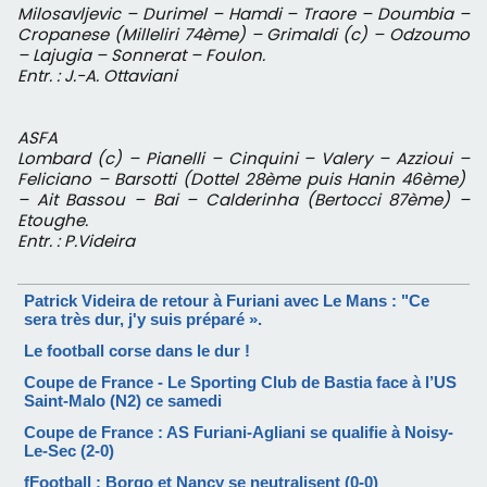
Milosavljevic – Durimel – Hamdi – Traore – Doumbia –
Cropanese (Milleliri 74ème) – Grimaldi (c) – Odzoumo
– Lajugia – Sonnerat – Foulon.
Entr. : J.-A. Ottaviani
ASFA
Lombard (c) – Pianelli – Cinquini – Valery – Azzioui –
Feliciano – Barsotti (Dottel 28ème puis Hanin 46ème)
– Ait Bassou – Bai – Calderinha (Bertocci 87ème) –
Etoughe.
Entr. : P.Videira
Patrick Videira de retour à Furiani avec Le Mans : "Ce
sera très dur, j'y suis préparé ».
Le football corse dans le dur !
Coupe de France - Le Sporting Club de Bastia face à l’US
Saint-Malo (N2) ce samedi
Coupe de France : AS Furiani-Agliani se qualifie à Noisy-
Le-Sec (2-0)
fFootball : Borgo et Nancy se neutralisent (0-0)