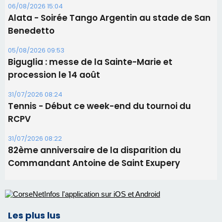
31/07/2026 08:24
Tennis - Début ce week-end du tournoi du
RCPV
31/07/2026 08:22
82ème anniversaire de la disparition du
Commandant Antoine de Saint Exupery
Les plus lus
Satine Nomary est la nouvelle Miss Corse 2026
Éclipse du 12 août : la Corse aux premières loges
d'un spectacle qui ne reviendra pas avant 2081
La gendarmerie alerte les restaurateurs corses
face à une nouvelle escroquerie au faux vendeur de
vin
En Corse, un début de saison marqué par une