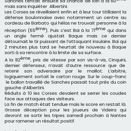
Sanches tentait ensuite sa chance de loin à la 60
mais sans inquiéter Albertini.
Les Corses se réveillaient enfin et à leur tour titillaient la
défense boulonnaise avec notamment un centre au
cordeau de Barbato qui hélas ne trouvait personne à la
ème
ème
réception (65
). Puis c’est Bai à la 71
qui dans
un angle fermé ajustait Baque mais ce dernier
détournait le tir puissant de l’attaquant insulaire. Bai qui
2 minutes plus tard se heurtait de nouveau à Baque
sorti à sa rencontre à la limite de sa surface.
ème
A la 82
, pris de vitesse par son vis-à-vis, Cinquini,
dernier défenseur, n’avait d’autre ressource que de
retenir son adversaire par le maillot. L’arbitre,
logiquement sortait le carton rouge. Sur le coup-franc
le ballon travaillé de Sanches passait tout près du coin
gauche d’Albertini.
Réduits à 10 les Corses devaient se serrer les coudes
face aux attaques des visiteurs.
La fin de match était tendue mais le score en restait là.
Grosse déception pour les joueurs de Videira qui
devront se sortir les tripes samedi prochain à Nantes
pour ramener un résultat positif.