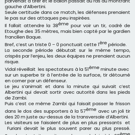
parvenait à tirer et le ballon passait au ras du montrant
gauche d’Albertini.
Seule certitude dans ce match, les défenses prenaient
le pas sur des attaques peu inspirées.
ème
Il fallait attendre la 38
pour voir un tir, cadré de
Etoughe des 35 mètres, mais bien capté par le gardien
francilien Baque.
ère
Bref, c’est un triste 0 – 0 ponctuait cette 1
période.
La seconde période débutait sur le même tempo,
crispés par l’enjeu, les deux équipes ne prenaient aucun
risque.
ème
Vidal réveillait les spectateurs à la 51
minute avec
sur un superbe tir à l’entrée de la surface, tir détourné
en corner par un défenseur.
Le jeu s’animait et dans la minute qui suivait c’est
Albertini qui devait sortir avec autorité dans les pieds
de Zambi.
Puis c’est ce même Zambi qui faisait passer le frisson
ème
dans le dos des supporters à la 57
avec un joli tir
des 20 m juste au-dessus de la transversale d’Albertini.
Les visiteurs se faisaient de plus en plus pressants et
Furiani devait le plus souvent parer au plus pressé.
ème