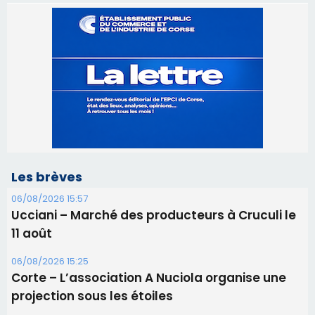
Les brèves
06/08/2026 15:57
Ucciani – Marché des producteurs à Cruculi le
11 août
06/08/2026 15:25
Corte – L’association A Nuciola organise une
projection sous les étoiles
06/08/2026 15:04
Alata - Soirée Tango Argentin au stade de San
Benedetto
05/08/2026 09:53
Biguglia : messe de la Sainte-Marie et
procession le 14 août