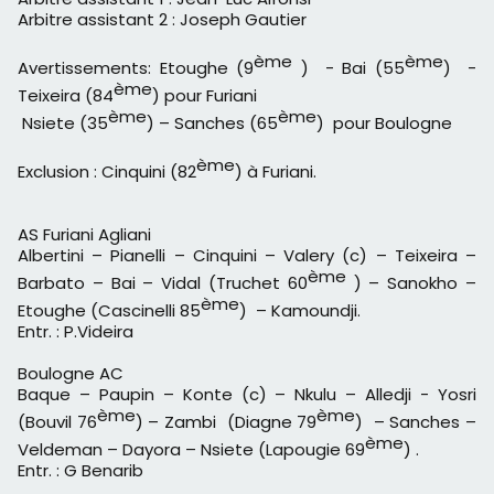
Arbitre assistant 2 : Joseph Gautier
ème
ème
Avertissements: Etoughe (9
) - Bai (55
) -
ème
Teixeira (84
) pour Furiani
ème
ème
Nsiete (35
) – Sanches (65
) pour Boulogne
ème
Exclusion : Cinquini (82
) à Furiani.
AS Furiani Agliani
Albertini – Pianelli – Cinquini – Valery (c) – Teixeira –
ème
Barbato – Bai – Vidal (Truchet 60
) – Sanokho –
ème
Etoughe (Cascinelli 85
) – Kamoundji.
Entr. : P.Videira
Boulogne AC
Baque – Paupin – Konte (c) – Nkulu – Alledji - Yosri
ème
ème
(Bouvil 76
) – Zambi (Diagne 79
) – Sanches –
ème
Veldeman – Dayora – Nsiete (Lapougie 69
) .
Entr. : G Benarib