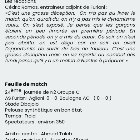
Les réactions
Cédric Ramos, entraîneur adjoint de Furiani :
«C’est une grosse déception. On n’a pas pu livrer le
match qu’on aurait du, on n’y a pas mis le dynamisme
voulu. On s’est exposé. Je pense que les garçons
étaient un peu timorés en première période. En
seconde période on y a mis du cœur. Ce soir on n’est
pas abattu, on est déçu car ce soir on avait
l’opportunité de sortir du bas de tableau. C’est une
grosse déception mais on va repartir au combat dès
lundi parce qu’il y a un match à Nantes à préparer.
»
Feuille de match
ème
24
journée de N2 Groupe C
AS Furiani-Agliani 0 - 0 Boulogne AC ( 0 – 0 )
Stade Erbajolo
Pelouse synthétique en bon état
Temps : Froid
Spectateurs : environ 350
Arbitre centre : Ahmed Taleb
Arbitre assistant 1 : Jean-Luc Alfonsi