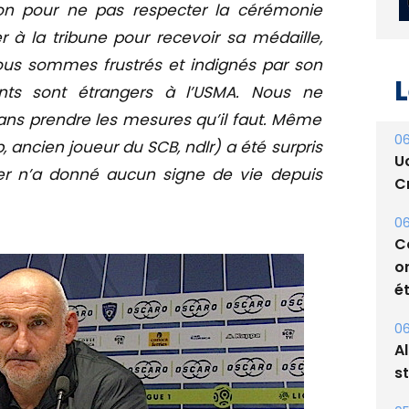
on pour ne pas respecter la cérémonie
er à la tribune pour recevoir sa médaille,
ous sommes frustrés et indignés par son
L
ts sont étrangers à l’USMA. Nous ne
ans prendre les mesures qu’il faut. Même
06
, ancien joueur du SCB
, ndlr) a été surpris
U
nier n’a donné
aucun signe de vie depuis
Cr
06
C
o
ét
06
A
s
05