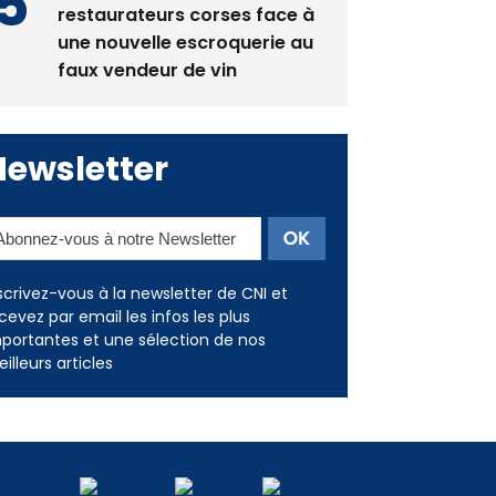
restaurateurs corses face à
une nouvelle escroquerie au
faux vendeur de vin
Newsletter
scrivez-vous à la newsletter de CNI et
cevez par email les infos les plus
portantes et une sélection de nos
illeurs articles