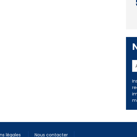
In
re
im
me
ns légales
Nous contacter