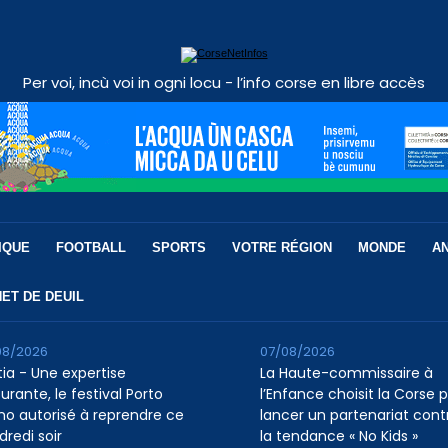
Per voi, incù voi in ogni locu - l’info corse en libre accès
IQUE
FOOTBALL
SPORTS
VOTRE RÉGION
MONDE
A
ET DE DEUIL
08/2026
07/08/2026
tia - Une expertise
La Haute-commissaire à
urante, le festival Porto
l’Enfance choisit la Corse 
ino autorisé à reprendre ce
lancer un partenariat cont
dredi soir
la tendance « No Kids »