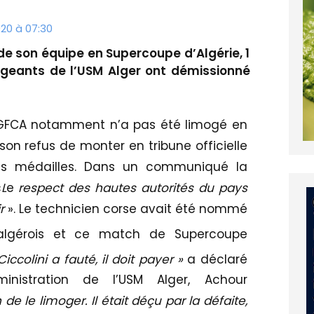
20 à 07:30
de son équipe en Supercoupe d’Algérie, 1
rigeants de l’USM Alger ont démissionné
 GFCA notamment n’a pas été limogé en
son refus de monter en tribune officielle
es médailles. Dans un communiqué la
«
L
e
respect des hautes autorités du pays
ir
». Le technicien corse avait été nommé
algérois et ce match de Supercoupe
Ciccolini a fauté, il doit payer
»
a déclaré
inistration de l’USM Alger, Achour
de le limoger. Il était déçu par la défaite,