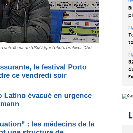
Bi
p
31
T
t
 d'entraîneur de l'USM Alger (photo archives CNI)
31
8
ssurante, le festival Porto
d
dre ce vendredi soir
E
to Latino évacué en urgence
simann
L
ituation” : les médecins de la
nt une structure de