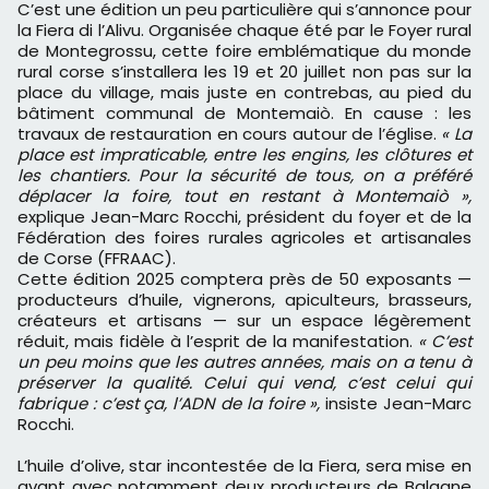
C’est une édition un peu particulière qui s’annonce pour
la Fiera di l’Alivu. Organisée chaque été par le Foyer rural
de Montegrossu, cette foire emblématique du monde
rural corse s’installera les 19 et 20 juillet non pas sur la
place du village, mais juste en contrebas, au pied du
bâtiment communal de Montemaiò. En cause : les
travaux de restauration en cours autour de l’église.
« La
place est impraticable, entre les engins, les clôtures et
les chantiers. Pour la sécurité de tous, on a préféré
déplacer la foire, tout en restant à Montemaiò »,
explique Jean-Marc Rocchi, président du foyer et de la
Fédération des foires rurales agricoles et artisanales
de Corse (FFRAAC).
Cette édition 2025 comptera près de 50 exposants —
producteurs d’huile, vignerons, apiculteurs, brasseurs,
créateurs et artisans — sur un espace légèrement
réduit, mais fidèle à l’esprit de la manifestation.
« C’est
un peu moins que les autres années, mais on a tenu à
préserver la qualité. Celui qui vend, c’est celui qui
fabrique : c’est ça, l’ADN de la foire »,
insiste Jean-Marc
Rocchi.
L’huile d’olive, star incontestée de la Fiera, sera mise en
avant avec notamment deux producteurs de Balagne