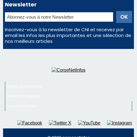
Éclipse du 12 août : Où s'installer en Corse pour
profiter pleinement du spectacle ?
Satine Nomary est la nouvelle Miss Corse 2026
Éclipse du 12 août : la Corse aux premières loges
d'un spectacle qui ne reviendra pas avant 2081
Pene in capu - Bastia : il n'y a plus de limites…
En Corse, un début de saison marqué par une
consommation en recul dans les restaurants
Newsletter
Inscrivez-vous à la newsletter de CNI et recevez par
email les infos les plus importantes et une sélection de
nos meilleurs articles