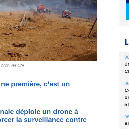
L
06
U
 archives CNI
Cr
une première, c’est un
06
C
o
ét
onale déploie un drone à
06
rcer la surveillance contre
A