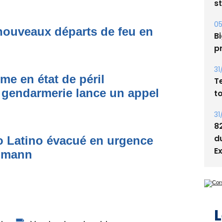
s
05
nouveaux départs de feu en
Bi
p
31
me en état de péril
T
 gendarmerie lance un appel
t
31
8
d
to Latino évacué en urgence
E
simann
L