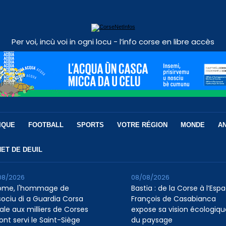
Per voi, incù voi in ogni locu - l’info corse en libre accès
IQUE
FOOTBALL
SPORTS
VOTRE RÉGION
MONDE
A
ET DE DEUIL
08/2026
08/08/2026
ome, l'hommage de
Bastia : de la Corse à l’Esp
ssociu di a Guardia Corsa
François de Casabianca
ale aux milliers de Corses
expose sa vision écologiqu
ont servi le Saint-Siège
du paysage