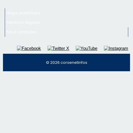
Newsletter
Inscrivez-vous à la newsletter de CNI et recevez par
email les infos les plus importantes et une sélection de
nos meilleurs articles
Régie publicitaire
Mentions légales
Nous contacter
© 2026 corsenetinfos