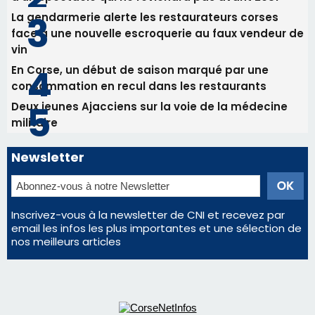
Bastia - Assunta Gloriosa à la Cathédrale
Sainte-Marie
Les plus lus
Satine Nomary est la nouvelle Miss Corse 2026
Éclipse du 12 août : la Corse aux premières loges
d'un spectacle qui ne reviendra pas avant 2081
La gendarmerie alerte les restaurateurs corses
face à une nouvelle escroquerie au faux vendeur de
vin
En Corse, un début de saison marqué par une
consommation en recul dans les restaurants
Deux jeunes Ajacciens sur la voie de la médecine
militaire