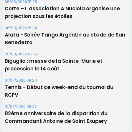
procession le 14 août
31/07/2026 08:24
Tennis - Début ce week-end du tournoi du
RCPV
31/07/2026 08:22
82ème anniversaire de la disparition du
Commandant Antoine de Saint Exupery
Les plus lus
Satine Nomary est la nouvelle Miss Corse 2026
Éclipse du 12 août : la Corse aux premières loges
d'un spectacle qui ne reviendra pas avant 2081
Éclipse du 12 août : Où s'installer en Corse pour
profiter pleinement du spectacle ?