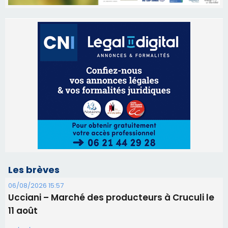
Les brèves
06/08/2026 15:57
Ucciani – Marché des producteurs à Cruculi le
11 août
06/08/2026 15:25
Corte – L’association A Nuciola organise une
projection sous les étoiles
06/08/2026 15:04
Alata - Soirée Tango Argentin au stade de San
Benedetto
05/08/2026 09:53
Biguglia : messe de la Sainte-Marie et